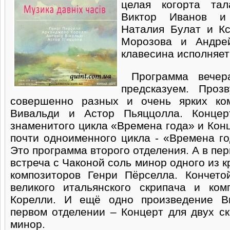
целая когорта тал
Виктор Иванов и 
Наталия Булат и К
Морозова и Андре
клавесина исполняет
Программа вечер
предсказуем. Проз
совершенно разных и очень ярких ко
Вивальди и Астор Пьяццолла. Конц
знаменитого цикла «Времена года» и Ко
почти одноименного цикла - «Времена го
Это программа второго отделения. А в пе
встреча с Чаконой соль минор одного из 
композиторов Генри Пёрселла. Кончето
великого итальянского скрипача и ком
Корелли. И ещё одно произведение В
первом отделении – Концерт для двух ск
минор.