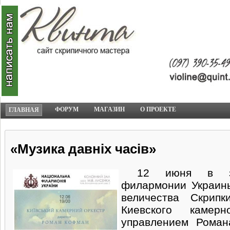
ФОРУМ
МАГАЗИН
О ПРОЕКТЕ
ГЛАВНАЯ
«Музика давніх часів»
12 июня в зал
филармонии Украины
величества Скрипк
Киевского камер
управлением Роман