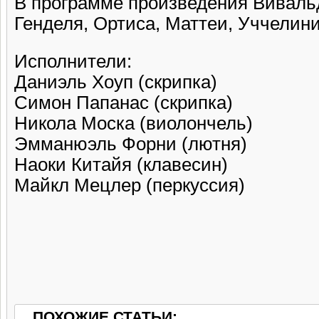
В программе произведения Виваль
Генделя, Ортиса, Маттеи, Уччелин
Исполнители:
Даниэль Хоуп (скрипка)
Симон Папанас (скрипка)
Никола Моска (виолончель)
Эмманюэль Форни (лютня)
Наоки Китайя (клавесин)
Майкл Мецлер (перкуссия)
ПОХОЖИЕ СТАТЬИ: