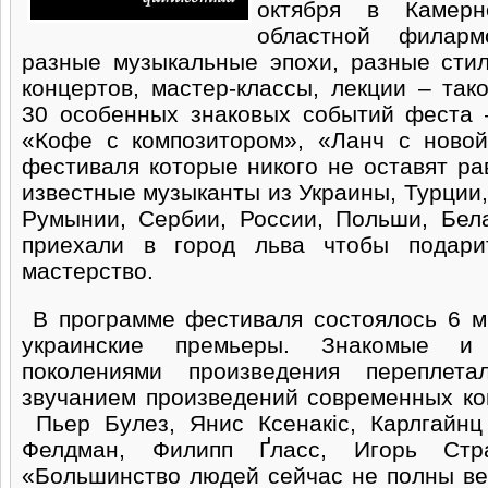
октября в Камерн
областной филар
разные музыкальные эпохи, разные сти
концертов, мастер-классы, лекции – так
30 особенных знаковых событий феста 
«Кофе с композитором», «Ланч с новой
фестиваля которые никого не оставят р
известные музыканты из Украины, Турции
Румынии, Сербии, России, Польши, Бел
приехали в город льва чтобы подари
мастерство.
В программе фестиваля состоялось 6 м
украинские премьеры. Знакомые 
поколениями произведения переплет
звучанием произведений современных ком
Пьер Булез, Янис Ксенакіс, Карлгайнц
Фелдман, Филипп Ґласс, Игорь Стр
«Большинство людей сейчас не полны ве