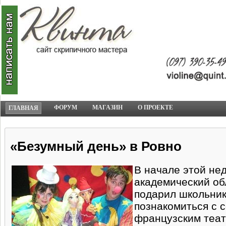
ФОРУМ
МАГАЗИН
О ПРОЕКТЕ
ГЛАВНАЯ
«Безумный день» в Ровно
В начале этой не
академический об
подарил школьни
познакомиться с 
французским теат