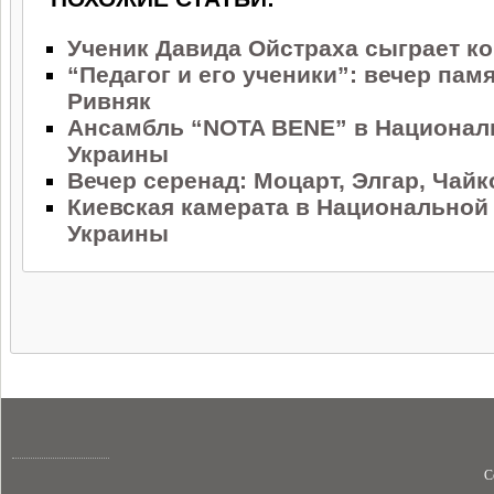
Ученик Давида Ойстраха сыграет к
“Педагог и его ученики”: вечер па
Ривняк
Ансамбль “NOTA BENE” в Национа
Украины
Вечер серенад: Моцарт, Элгар, Чай
Киевская камерата в Национально
Украины
C