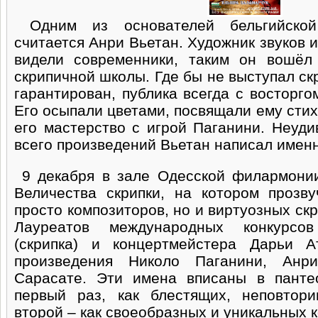
Одним из основателей бельгийской
считается Анри Вьетан. Художник звуков и
видели современники, таким он вошёл
скрипичной школы. Где бы не выступал ск
гарантирован, публика всегда с восторго
Его осыпали цветами, посвящали ему сти
его мастерство с игрой Паганини. Неуди
всего произведений Вьетан написал именн
9 декабря в зале Одесской филармонии
Величества скрипки, на котором прозв
просто композиторов, но и виртуозных ск
Лауреатов международных конкурсо
(скрипка) и концертмейстера Дарьи А
произведения Николо Паганини, Ан
Сарасате. Эти имена вписаны в пант
первый раз, как блестящих, неповтор
второй – как своеобразных и уникальных 