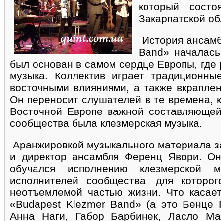
который сост
Закарпатской о
История ансамб
Band» началась
был основан в самом сердце Европы, где
музыка. Коллектив играет традиционны
восточными влияниями, а также вкраплен
Он переносит слушателей в те времена, 
Восточной Европе важной составляющей
сообщества была клезмерская музыка.
Аранжировкой музыкального материала з
и директор ансамбля Ференц Явори. Он
обучался исполнению клезмерской 
исполнителей сообщества, для которо
неотъемлемой частью жизни. Что касае
«Budapest Klezmer Band» (а это Бенце 
Анна Наги, Габор Барбинек, Ласло Ма