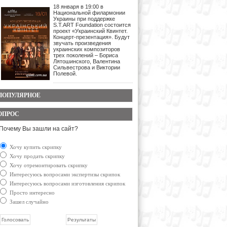
18 января в 19:00 в
Национальной филармонии
Украины при поддержке
S.T.ART Foundation состоится
проект «Украинский Квинтет.
Концерт-презентация». Будут
звучать произведения
украинских композиторов
трех поколений – Бориса
Лятошинского, Валентина
Сильвестрова и Виктории
Полевой.
ПОПУЛЯРНОЕ
ОПРОС
Почему Вы зашли на сайт?
Хочу купить скрипку
Хочу продать скрипку
Хочу отремонтировать скрипку
Интересуюсь вопросами экспертизы скрипок
Интересуюсь вопросами изготовления скрипок
Просто интересно
Зашел случайно