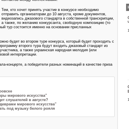
Тем, кто хочет принять участие в конкурсе необходимо
отправить организаторам до 10 августа, кроме документов,
видеозапись джазового стандарта в собственной транскрипции,
а также, по желанию конкурсанта, свободную композицию (то
ный тур состоится именно на основании присланных
жно будет во втором туре конкурса, который будет проходить с
 программу второго тура будут входить джазовый стандарт из
участника, а также украинская народная мелодия (или
зовой интерпретации.
ала-концерте, а победители разных номинаций в качестве приза
ровске
вры мирового искусства"
дет слушателей в августе?
едеврами мирового искусства"
ать под музыку белого рояля