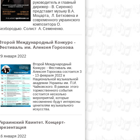
руководитель и главный
дирижер - В. Сиренко)
представит музыку В.А.
Моцарта, Л. Бетховена и
современного украинского
композитора О.
Безбородько. Солист А. Семененко.
Второй Международный Конкурс -
Фестиваль им. Алексея Горохова
29 января 2022
Второй Международный
Конкурс - Фестиваль им.
Алексея Горохова состоится 3
- 13 февраля 2022 в
Национальной музыкальной
академии Украины им. П.И.
Чайковского.
В рамках этого
торжественного события
состоится несколько
мероприятий, которые
несомненно будут интересны
ценителям музыкального
искусства.
Украинский Квинтет. Концерт-
презентация
16 января 2022