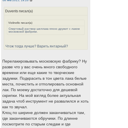
08 янв 2015, 19:26
Duvents писал(а)
Violinello писал(а)
Спиртовый раствор шеллака плохо дружит с лаком
московской фабрики.
Чтож тогда лучше? Варить янтарный?
Перелакировывать московскую фабрику? Ну
разве что у вас очень много свободного
времени или еще какие то творческие
задумки. Подкрасить в тон цвета лака белые
места, почистить и отполировать основной
лак. По моему достаточно для дешевой
скрипки. На мой взгляд более актуальная
задача чтоб инструмент не развалился и хоть
как то звучал.
Клоц по ширине должен заканчиваться там,
где заканчиваются обручики. По длинне
посмотрите по старым следам и где