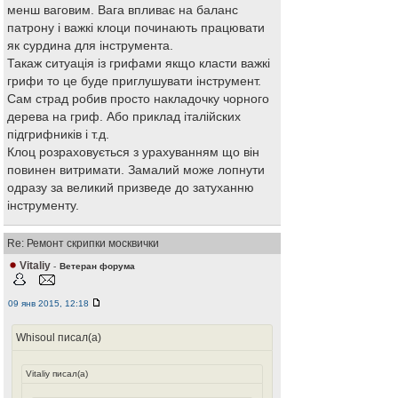
менш ваговим. Вага впливає на баланс
патрону і важкі клоци починають працювати
як сурдина для інструмента.
Такаж ситуація із грифами якщо класти важкі
грифи то це буде приглушувати інструмент.
Сам страд робив просто накладочку чорного
дерева на гриф. Або приклад італійских
підгрифників і т.д.
Клоц розраховується з урахуванням що він
повинен витримати. Замалий може лопнути
одразу за великий призведе до затуханню
інструменту.
Re: Ремонт скрипки москвички
Vitaliy
-
Ветеран форума
09 янв 2015, 12:18
Whisoul писал(а)
Vitaliy писал(а)