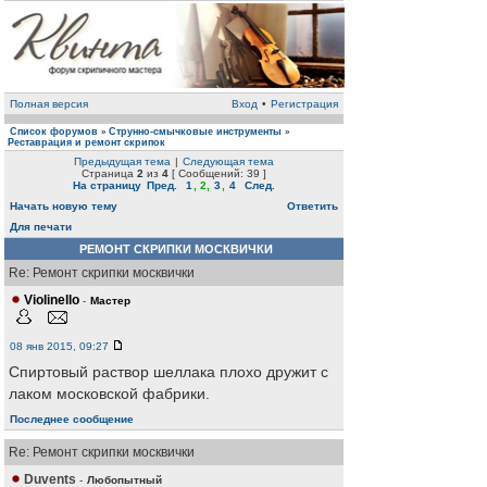
Полная версия
Вход
•
Регистрация
Список форумов
Струнно-смычковые инструменты
»
»
Реставрация и ремонт скрипок
Предыдущая тема
|
Следующая тема
Страница
2
из
4
[ Сообщений: 39 ]
На страницу
Пред.
1
,
2
,
3
,
4
След.
Начать новую тему
Ответить
Для печати
РЕМОНТ СКРИПКИ МОСКВИЧКИ
Re: Ремонт скрипки москвички
Violinello
-
Мастер
08 янв 2015, 09:27
Спиртовый раствор шеллака плохо дружит с
лаком московской фабрики.
Последнее сообщение
Re: Ремонт скрипки москвички
Duvents
-
Любопытный