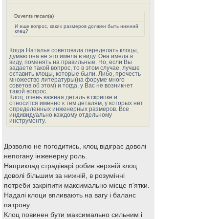
Duvents писал(а)
И еще вопрос, каких размеров должен быть нижний
клец?
Когда Наталья советовала переделать клоцы,
думаю она не это имела в виду. Она имела в
виду, поменять на правильные. Но, если Вы
задаете такой вопрос, то в этом случае, лучше
оставить клоцы, которые были. Либо, прочесть
множество литературы(на форуме много
советов об этом) и тогда, у Вас не возникнет
такой вопрос.
Клоц, очень важная деталь в скрипке и
относится именно к тем деталям, у которых нет
определенных инженерных размеров. Все
индивидуально каждому отдельному
инструменту.
Дозволю не погодитись, клоц відіграє доволі
непогану інженерну роль.
Наприклад страдіварі робив верхній клоц
доволі більшим за нижній, в розумінні
потреби закріпити максимально місце п'ятки.
Надалі клоци впливають на вагу і баланс
патрону.
Клоц повинен бути максимально сильним і