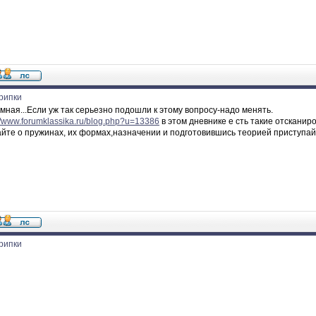
рипки
мная...Если уж так серьезно подошли к этому вопросу-надо менять.
://www.forumklassika.ru/blog.php?u=13386
в этом дневнике е сть такие отсканир
йте о пружинах, их формах,назначении и подготовившись теорией приступайт
рипки