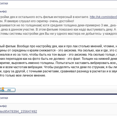
рипки
ал(а):
тройки дек и остального есть фильм интересный в контакте.
http://vk.com/vid
н. Я вживую слушал его скрипку- очень достойно!
траивается не по толщинам( хотя средняя толщина деки-примерно 3 мм., дна- 
дека в данном участке. В этом фильме показано как надо выстукивать деку. А 
стемы системы настройки дек Вы ни у одного мастера не добьетесь- у каждого 
ый фильм. Вообще про настройку дек, как и про лак столько мнений, чтомне,
ины от середины к краям снижаются - это аксиома. На сколько, как и где, это
иалов и из за того, чтобы быть на тон выше - это аксиома. На сколько толще, 
ких перепадов как на фото быть не должно - это факт. Толщин на нижней деке 
скрипке, выровнять именно толщины. Попытаться заставить вибрировать всю 
м и всем частотам вибрации. Чтобы разделять части деки по струнам, я бы ли
и, одну за другой, с точными расчетами, сравнивал разницу в расчетах и в зв
Это только мое личное мнение.
рипки
ал(а):
/video95478394_155647492