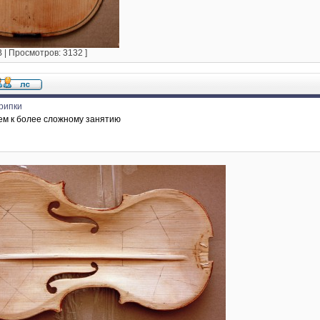
IB | Просмотров: 3132 ]
рипки
ем к более сложному занятию