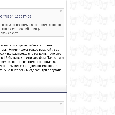
eo95478394_155647492
совсем по-разному), а по тонам ,которые
в книгах есть общий принцип, но
свой секрет.
 неопытному лучше работать только с
 споры. Нижняя дека толще верхней из за
как и где распределять толщины - это уже
в 1.3 быть не должно, это факт. Так вот моя
деку целостно - равномерно, придавая
чно не читал как это делают мастера, а
уке. А не пытался бы сделать три полутона