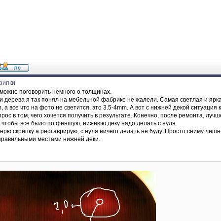
рипки
т, можно поговорить немного о толщинах.
и дерева я так понял на мебельной фабрике не жалели. Самая светлая и яркая
, а все что на фото не светится, это 3.5-4mm. А вот с нижней декой ситуация
опрос в том, чего хочется получить в результате. Конечно, после ремонта, лу
т чтобы все было по феншую, нижнюю деку надо делать с нуля.
стерю скрипку а реставрирую, с нуля ничего делать не буду. Просто сниму ли
правильными местами нижней деки.