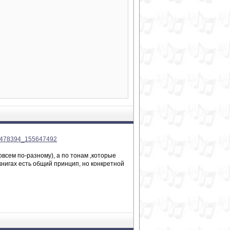
o95478394_155647492
овсем по-разному), а по тонам ,которые
 книгах есть общий принцип, но конкретной