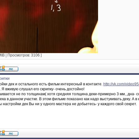
 MIB | Просмотров: 3106 ]
рипки
ойки дек и остального есть фильм интересный в контакте.
http://vk.com/vide
 Я вживую слушал его скрипку- очень достойно!
аивается не по толщинам( хотя средняя толщина деки-примерно 3 мм., дна- с
ека в данном участке. В этом фильме показано как надо выстукивать деку. А в
 настройки дек Вы ни у одного мастера не добьетесь- у каждого свой секрет.