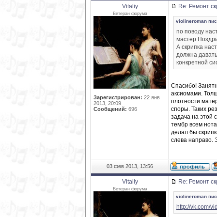
Vitaliy
Re: Ремонт ск
Ветеран форума
violineroman пис
по поводу нас
мастер Ноздри
А скрипка нас
должна давать 
конкретной си
Спасибо! Занятн
аксиомами. Толщ
Зарегистрирован:
22 янв
плотности матер
2013, 20:09
споры. Таких рез
Сообщений:
696
задача на этой 
тембр всем нота
делал бы скрипк
слева направо. 
03 фев 2013, 13:56
Vitaliy
Re: Ремонт ск
Ветеран форума
violineroman пис
http://vk.com