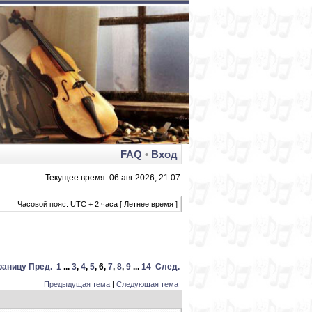
FAQ
•
Вход
Текущее время: 06 авг 2026, 21:07
Часовой пояс: UTC + 2 часа [ Летнее время ]
раницу
Пред.
1
...
3
,
4
,
5
,
6
,
7
,
8
,
9
...
14
След.
Предыдущая тема
|
Следующая тема