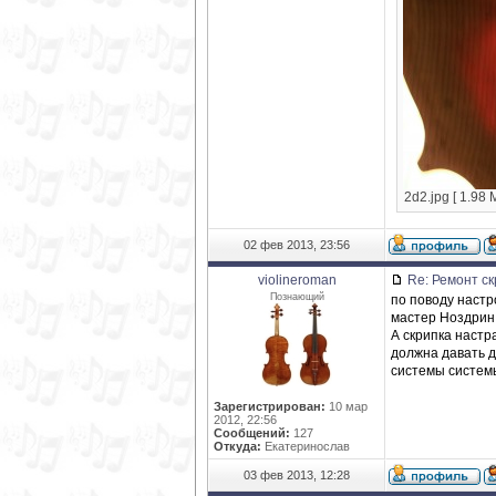
2d2.jpg [ 1.98
02 фев 2013, 23:56
violineroman
Re: Ремонт ск
Познающий
по поводу настр
мастер Ноздрин.
А скрипка настр
должна давать д
системы системы
Зарегистрирован:
10 мар
2012, 22:56
Сообщений:
127
Откуда:
Екатеринослав
03 фев 2013, 12:28