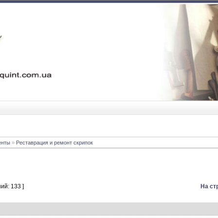
енты
»
Реставрация и ремонт скрипок
ий: 133 ]
На ст