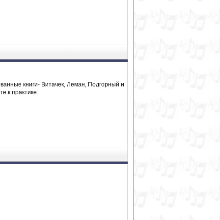
ованные книги- Витачек, Леман, Подгорный и
е к практике.