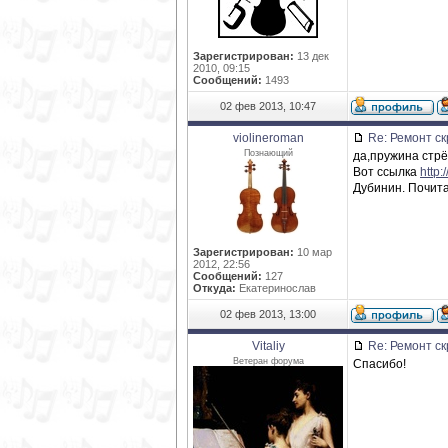
Зарегистрирован:
13 дек
2010, 09:15
Сообщений:
1493
02 фев 2013, 10:47
violineroman
Re: Ремонт ск
Познающий
да,пружина стрё
Вот ссылка
http
Дубинин. Почита
Зарегистрирован:
10 мар
2012, 22:56
Сообщений:
127
Откуда:
Екатеринослав
02 фев 2013, 13:00
Vitaliy
Re: Ремонт ск
Ветеран форума
Спасибо!