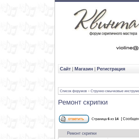
Cайт
|
Магазин
|
Регистрация
Список форумов
»
Струнно-смычковые инструм
Ремонт скрипки
[ Сообщен
Страница
6
из
14
Ремонт скрипки