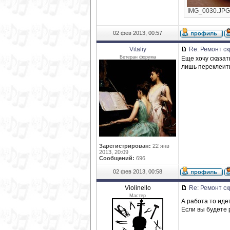
IMG_0030.JPG [
02 фев 2013, 00:57
Vitaliy
Re: Ремонт ск
Ветеран форума
Еще хочу сказат
лишь переклеить
Зарегистрирован:
22 янв
2013, 20:09
Сообщений:
696
02 фев 2013, 00:58
Violinello
Re: Ремонт ск
Мастер
А работа то иде
Если вы будете 