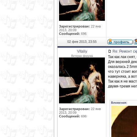
Зарегистрирован:
22 янв
2013, 20:09
Сообщений:
696
02 фев 2013, 23:55
Vitaliy
Re: Ремонт ск
Ветеран форума
Так как лак сня
Для верхней дек
оказалась 2.5mm
что тут стоит в
наверняка, а во
Так как я не ма
двумя-тремя не
Вложения:
Зарегистрирован:
22 янв
2013, 20:09
Сообщений:
696