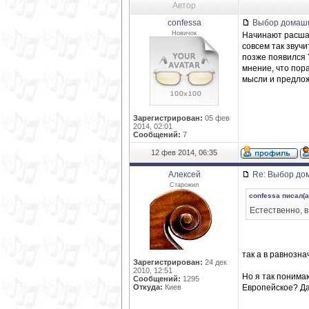
Автор
confessa
Выбор домашне
Новичок
Начинают расшат
совсем так звуч
позже появился 
мнение, что пора
мысли и предлож
Зарегистрирован:
05 фев
2014, 02:01
Сообщений:
7
12 фев 2014, 06:35
Алексей
Re: Выбор дом
Старожил
confessa писал(а
Естественно, 
так а в равнозн
Зарегистрирован:
24 дек
2010, 12:51
Но я так понимаю
Сообщений:
1295
Откуда:
Киев
Европейское? Да,