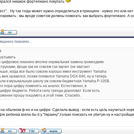
ирался никакое фортепиано покупать
ест"... Ну так тогда может нужно определиться в принципе - нужно это или нет
паривать - мы вроде советом должны помогать: как выбрать фортепиано. А ост
ашнего пианино...
):
шатывать
о цифровое пианино вполне нормальная замена громоздким
трунами, вроде как не совсем так звучит (не хватает
аньше, когда все было совсем хорошо имел инструмент Yamaha
ь мне нравился, позже появился Yamaha DGX-640, ну а теперь
ошли в музыкальную школу уж совсем бюджетная Yamaha P-105B.
то пора цифру поменять на аналог. Естественно, в
ифре бюджете. Petrof в силу тренда дороговат. Если есть
ожения прошу пошуметь в этой теме. Спасибо.
 на обычном ф-но и на цифре. Сделала вывод - если есть цель научиться нор
ля ребенка взяла бы б.у."Украину",только поискать не убитую ну и настройщи