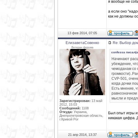
я вообще не соб
а если оно "надо
как не должны ос
13 фев 2014, 07:05
ЕлизаветаСовенко
Re: Выбор дом
Ветеран форума
confessa писал(а
Начинают рас
убеждение, чт
чемоданам со с
громкости)..Р
CVP-501, очен
когда дочки п
Есть мнение, ч
равнозначном ц
мысли и предл
Зарегистрирован:
13 май
2012, 15:03
Сообщений:
1108
Откуда:
Украина,
Был опыт игры и
Днепропетровская область,
никакая цифра. Д
г.Кривой Рог
21 апр 2014, 13:37