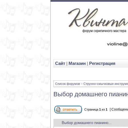
Cайт
|
Магазин
|
Регистрация
Список форумов
»
Струнно-смычковые инструм
Выбор домашнего пианин
[ Сообщени
Страница
1
из
1
Выбор домашнего пианино...