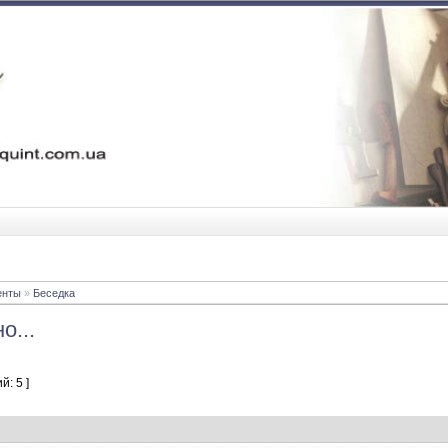
енты
»
Беседка
о...
й: 5 ]