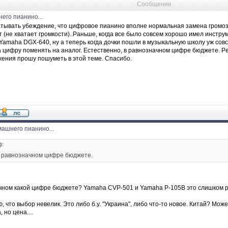
Сообщение
го пианино...
ывать убеждение, что цифровое пианино вполне нормальная замена громозд
ит (не хватает громкости)..Раньше, когда все было совсем хорошо имел инстр
Yamaha DGX-640, ну а теперь когда дочки пошли в музыкальную школу уж со
 цифру поменять на аналог. Естественно, в равнозначном цифре бюджете. Petr
ения прошу пошуметь в этой теме. Спасибо.
ашнего пианино...
):
в равнозначном цифре бюджете.
ачном какой цифре бюджете? Yamaha CVP-501 и Yamaha P-105B это слишком 
, что выбор невелик. Это либо б.у. "Украина", либо что-то новое. Китай? Мо
 но цена....