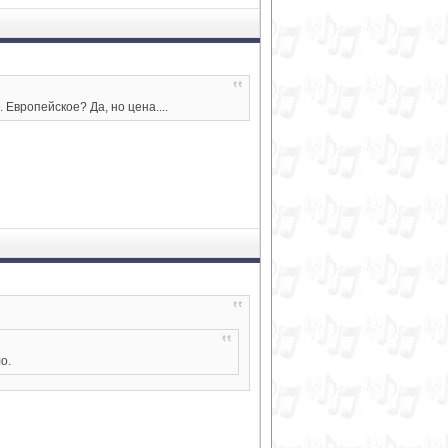
 Европейское? Да, но цена....
о.