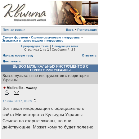
Полная версия
Вход
•
Регистрация
Список форумов
Струнно-смычковые инструменты
»
»
Экспертиза и паспортизация инструментов
Предыдущая тема
|
Следующая тема
Страница
1
из
1
[ Сообщений: 2 ]
Начать новую тему
Ответить
Для печати
ВЫВОЗ МУЗЫКАЛЬНЫХ ИНСТРУМЕНТОВ С
ТЕРРИТОРИИ УКРАИНЫ
Вывоз музыкальных инструментов с территории
Украины
Violinello
-
Мастер
15 июн 2017, 08:39
Вот такая информация с официального
сайта Министерства Культуры Украины.
Ссылка на старые законы, но они
действующие. Может кому то будет полезно.