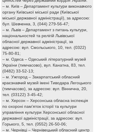
цінностей через державний кордон України:
– м. Київ – Департамент культури виконавчого
органу Київської міської ради (Київської
міської державної адміністрації), за адресою:
бул. Шевченка, 3, (044) 279-56-47;
– м. Львів – Департамент з питань культури,
національностей та релігій Львівської
обласної державної адміністрації, за
адресою: вул. Смольського, 10, тел. (0322)
75-80-81;
– м. Одеса – Одеський літературний музей
України (тимчасово), вул. Канатна, 83, тел.
(0482) 33-52-13;
– м. Ужгород – Закарпатський обласний
краєзнавчий музей імені Тиводара Легоцького
(тимчасово), за адресою: вул. Віннична, 20,
тел. (03122) 3-45-42;
– м. Херсон – Херсонська обласна інспекція
по охороні пам'яток історії та культури
управління культури Херсонської обласної
державної адміністрації, за адресою: вул.
Горького, 5, тел. (0552) 26-50-06;
– м. Чернівці – Чернівецький обласний центр