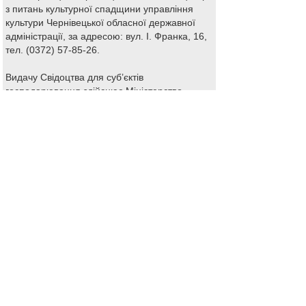
з питань культурної спадщини управління
культури Чернівецької обласної державної
адміністрації, за адресою: вул. І. Франка, 16,
тел. (0372) 57-85-26.
Видачу Свідоцтва для суб’єктів
господарювання здійснює Міністерство
культури України (м. Київ, вул. І. Франка, 19,
відділ з питань переміщення культурних
цінностей, тел. (044) 280-65-39).
Відповідно до статті 15 Закону України «Про
вивезення, ввезення та повернення
культурних цінностей» та пункту 2.1. Інструкції
про порядок оформлення права на
вивезення, тимчасове вивезення культурних
цінностей та контролю за їх переміщенням
через державний кордон України,
затвердженої наказом Міністерства культури і
мистецтв України від 22 квітня 2002 р. № 258,
зареєстрованим в Міністерстві юстиції
України 9 липня 2002 р. за № 571/6859, до
клопотання про право на вивезення