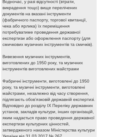
Водночас, у разі відсутності (втрати,
викрадення тощо) вище перелічених
документів на вказані інструменти
(фабричного паспорту, торгової квитанції,
чека або ярлика) їх переміщення
потребуватиме проведення державної
експертизи або оформлення паспорту (для
смичкових музичних інструментів та смичків).
Вивезення музичних інструментів,
виготовлених до 1950 року, та музичних
інструментів виготовлених майстрами
Фабричні інструменти, виготовлені до 1950
року, та музичні інструменти, виготовлені
майстрами, незалежно від часу створення,
підлягають обов’язковій державній експертизі.
Відповідно до розділу ІХ Переліку державних
установ, закладів культури, інших організацій,
яким надається право проведення державної
експертизи культурних цінностей,
затвердженого наказом Міністерства культури
України від 31.03.2017 № 267,