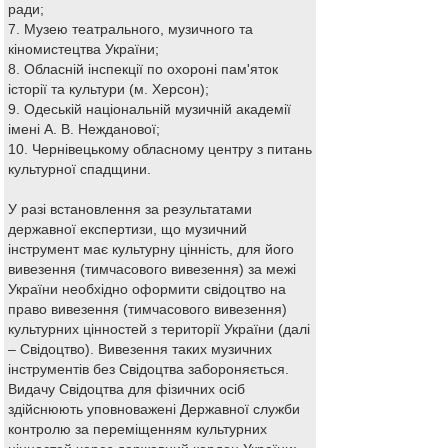
ради;
7. Музею театрального, музичного та
кіномистецтва України;
8. Обласній інспекції по охороні пам'яток
історії та культури (м. Херсон);
9. Одеській національній музичній академії
імені А. В. Нежданової;
10. Чернівецькому обласному центру з питань
культурної спадщини.
У разі встановлення за результатами
державної експертизи, що музичний
інструмент має культурну цінність, для його
вивезення (тимчасового вивезення) за межі
України необхідно оформити свідоцтво на
право вивезення (тимчасового вивезення)
культурних цінностей з території України (далі
– Свідоцтво). Вивезення таких музичних
інструментів без Свідоцтва забороняється.
Видачу Свідоцтва для фізичних осіб
здійснюють уповноважені Державної служби
контролю за переміщенням культурних