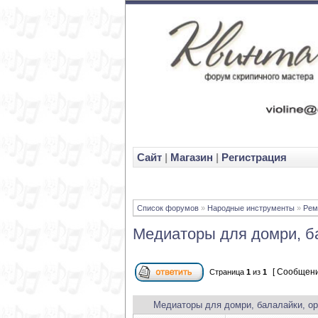
Cайт
|
Магазин
|
Регистрация
Список форумов
»
Народные инструменты
»
Рем
Медиаторы для домри, б
[ Сообщени
Страница
1
из
1
Медиаторы для домри, балалайки, о