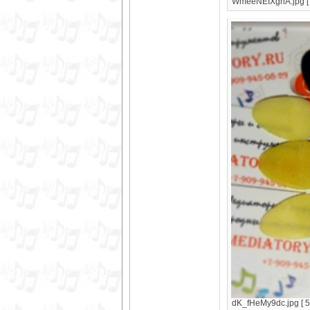
WmeeNEIXgnA.jpg [ 
dK_fHeMy9dc.jpg [ 5