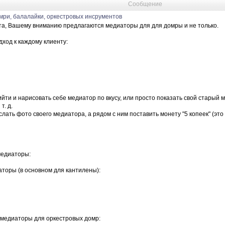
Сообщение
ри, балалайки, оркестровых инсрументов
та, Вашему вниманию предлагаются медиаторы для для домры и не только.
ход к каждому клиенту:
йти и нарисовать себе медиатор по вкусу, или просто показать свой старый 
т. д.
лать фото своего медиатора, а рядом с ним поставить монету "5 копеек" (это
медиаторы:
аторы (в основном для кантилены):
 медиаторы для оркестровых домр: