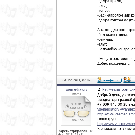
-домра прима;
-альт;
-тенор;
-бас (капролон или ко
-домра контрабас (ко
А также для оркестро
-балалайка прима;
-секунда;
-альт;
-балалайка контрабас
- Медиаторы можно д
Добро пожаловать!
23 ноя 2011, 02:45
vsemediatory
Re: Медиаторы для
Читатель
Добрый день, уважае
#медиаторы разной ф
+7-909-945-08-29 Вл
vsemediatory@yandex
http://www.vsemediator
Наша группа
http://www.vk.com/vse
Высылаем по всему м
Зарегистрирован:
18
фев 2016, 23:45