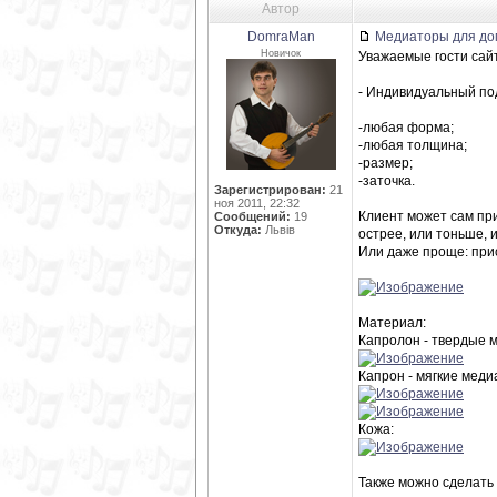
Автор
DomraMan
Медиаторы для дом
Новичок
Уважаемые гости сай
- Индивидуальный под
-любая форма;
-любая толщина;
-размер;
-заточка.
Зарегистрирован:
21
ноя 2011, 22:32
Клиент может сам при
Сообщений:
19
Откуда:
Львів
острее, или тоньше, и 
Или даже проще: прис
Материал:
Капролон - твердые 
Капрон - мягкие меди
Кожа:
Также можно сделать