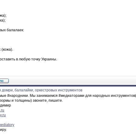
жа);
жа);
вых балалаек:
 (кожа).
оставить в любую точку Украины.
 домри, балалайки, оркестровых инструментов
мые #народники. Мы занимаемся #медиаторами для народных инструментов( к
ормы и толщины) звоните, пишите.
адимир
.ru
y.ru
mediatory
иру.