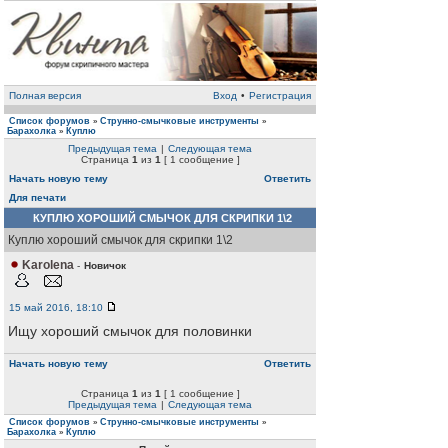
Полная версия
Вход
•
Регистрация
Список форумов
Струнно-смычковые инструменты
»
»
Барахолка
Куплю
»
Предыдущая тема
|
Следующая тема
Страница
1
из
1
[ 1 сообщение ]
Начать новую тему
Ответить
Для печати
КУПЛЮ ХОРОШИЙ СМЫЧОК ДЛЯ СКРИПКИ 1\2
Куплю хороший смычок для скрипки 1\2
Karolena
-
Новичок
15 май 2016, 18:10
Ищу хороший смычок для половинки
Начать новую тему
Ответить
Страница
1
из
1
[ 1 сообщение ]
Предыдущая тема
|
Следующая тема
Список форумов
Струнно-смычковые инструменты
»
»
Барахолка
Куплю
»