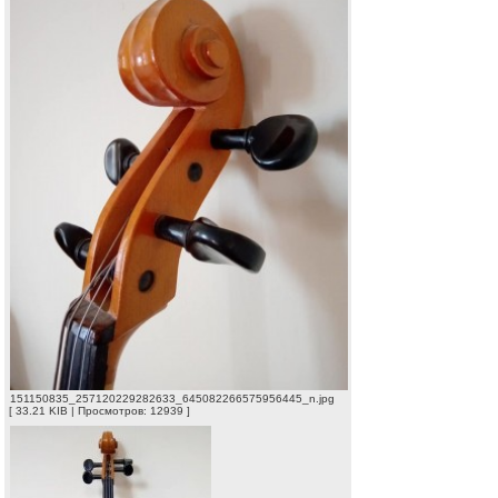
151150835_257120229282633_645082266575956445_n.jpg
[ 33.21 KIB | Просмотров: 12939 ]