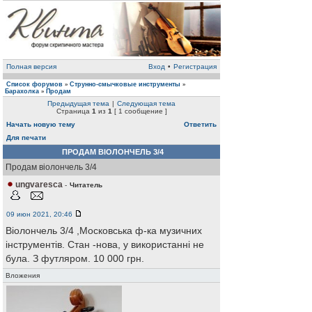
Полная версия
Вход
•
Регистрация
Список форумов
Струнно-смычковые инструменты
»
»
Барахолка
Продам
»
Предыдущая тема
|
Следующая тема
Страница
1
из
1
[ 1 сообщение ]
Начать новую тему
Ответить
Для печати
ПРОДАМ ВІОЛОНЧЕЛЬ 3/4
Продам віолончель 3/4
ungvaresca
-
Читатель
09 июн 2021, 20:46
Віолончель 3/4 ,Московська ф-ка музичних
інструментів. Стан -нова, у використанні не
була. З футляром. 10 000 грн.
Вложения