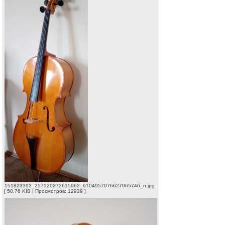
151823393_257120272615962_6104957076627065746_n.jpg
[ 50.76 KIB | Просмотров: 12939 ]