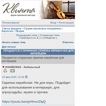
Полная версия
Вход
•
Регистрация
Список форумов
Струнно-смычковые инструменты
»
»
Барахолка
Продам
»
Предыдущая тема
|
Следующая тема
Страница
1
из
1
[ 1 сообщение ]
Начать новую тему
Ответить
Для печати
ПРОДАЕТСЯ СТАРИННАЯ СКРИПКА НЕРАБОЧАЯ ДЛЯ
ИНТЕРЬЕРА
Продается старинная скрипка нерабочая для
интерьера
mandarinas
-
Любопытный
10 фев 2020, 21:04
Скрипка нерабочая. Не для игры. Подойдет
для использования в интерьере, для
агроусадьбы, музея и прочее.
https://youtu.be/xjnHnvnZlqQ