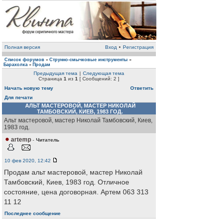
Полная версия
Вход
•
Регистрация
Список форумов
Струнно-смычковые инструменты
»
»
Барахолка
Продам
»
Предыдущая тема
|
Следующая тема
Страница
1
из
1
[ Сообщений: 2 ]
Начать новую тему
Ответить
Для печати
АЛЬТ МАСТЕРОВОЙ, МАСТЕР НИКОЛАЙ
ТАМБОВСКИЙ, КИЕВ, 1983 ГОД.
Альт мастеровой, мастер Николай Тамбовский, Киев,
1983 год.
artemp
-
Читатель
10 фев 2020, 12:42
Продам альт мастеровой, мастер Николай
Тамбовский, Киев, 1983 год. Отличное
состояние, цена договорная. Артем 063 313
11 12
Последнее сообщение