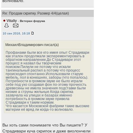
волновало.
Re: Продам скрипку. Размер 4/4(целая)
Vitaliy
-
Ветеран форума
10 сен 2016, 16:18
МихаилВладимирович писал(а)
Профанами были все кто имея опыт Страдивари
как эталон продолжали эксперементировать в
обратном направлении.До Страдивари этот
процесс я назвал бы творчиским
поиском.Пилили не потому что искали
тангинальный распил а потому что процесс
происходил спонтанно.Использовали старую
мебель, пол в конюшнях, заборы (что попалось).
Потребности в громком звуке не было играли
себе под ухо создавая фон по-этому прочность
древесины не имела значения подставки были
низкие а струны жильные.Когда скрипка
зазвучала на улицах и базарах именно
потребность в громком звуке привела
Страдивари к таким нормам.
Что касается Московской фабрики такие высокие
материи её вряд ли когда-то волновало.
Вы хоть сами понимаете что Вы пишите? У
Страдивари куча скрипок и даже виолончели