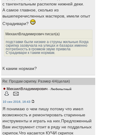
с тангентальным распилом нижней деки.
А самое главное, сколько из
вышеперечисленных мастеров, имели опыт
Страдивари?
МихаилВладимирович писал(а)
подставки были низкие а струны жильные.Когда
скрипка зазвучала на улицах и базарах именно
потребность в громком звуке привела
Страдивари к таким нормам.
К каким нормам?
Re: Продам скрипку. Размер 4/4(целая)
МихаилВладимирович
-
Любопытный
10 сен 2016, 16:43
Я понимаю о чем пишу потому что имел
возможность и ремонтировать старинные
инструменты и играть на них.Предложенный
Вам инструмент стоит в ряду не поддельных
скрипок.Что касается КУЧИ скрипок