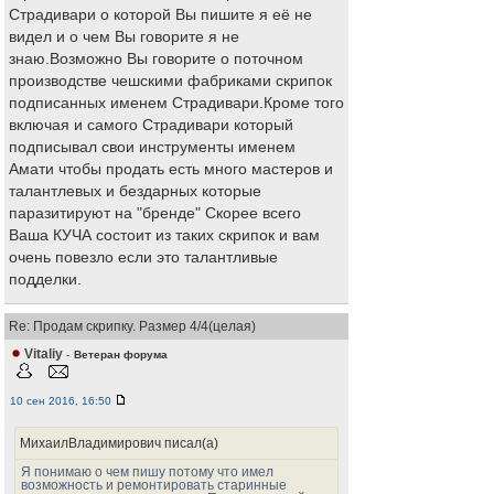
Страдивари о которой Вы пишите я её не
видел и о чем Вы говорите я не
знаю.Возможно Вы говорите о поточном
производстве чешскими фабриками скрипок
подписанных именем Страдивари.Кроме того
включая и самого Страдивари который
подписывал свои инструменты именем
Амати чтобы продать есть много мастеров и
талантлевых и бездарных которые
паразитируют на "бренде" Скорее всего
Ваша КУЧА состоит из таких скрипок и вам
очень повезло если это талантливые
подделки.
Re: Продам скрипку. Размер 4/4(целая)
Vitaliy
-
Ветеран форума
10 сен 2016, 16:50
МихаилВладимирович писал(а)
Я понимаю о чем пишу потому что имел
возможность и ремонтировать старинные