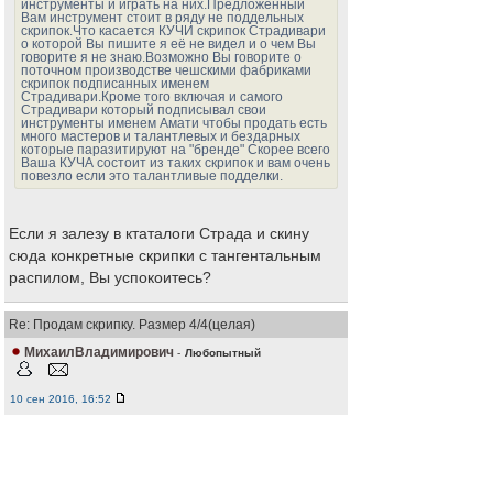
инструменты и играть на них.Предложенный
Вам инструмент стоит в ряду не поддельных
скрипок.Что касается КУЧИ скрипок Страдивари
о которой Вы пишите я её не видел и о чем Вы
говорите я не знаю.Возможно Вы говорите о
поточном производстве чешскими фабриками
скрипок подписанных именем
Страдивари.Кроме того включая и самого
Страдивари который подписывал свои
инструменты именем Амати чтобы продать есть
много мастеров и талантлевых и бездарных
которые паразитируют на "бренде" Скорее всего
Ваша КУЧА состоит из таких скрипок и вам очень
повезло если это талантливые подделки.
Если я залезу в ктаталоги Страда и скину
сюда конкретные скрипки с тангентальным
распилом, Вы успокоитесь?
Re: Продам скрипку. Размер 4/4(целая)
МихаилВладимирович
-
Любопытный
10 сен 2016, 16:52
Если Вы заинтересовались нормами
параметрами размерами скрипки то есть
книги Стахова Леонова Витачека и других.
Предельно близко к параметрам скрипки