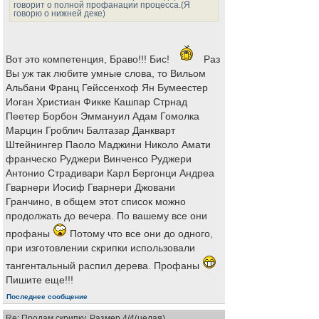
говорит о полной профанации процесса.(Я
говорю о нижней деке)
Вот это компетенция, Браво!!! Бис!
Раз
Вы уж так любите умные слова, то Вильом
Альбани Франц Гейссенхоф Ян Бумеестер
Иоган Христиан Фикке Кашпар Стрнад
Пеетер Борбон Эммануил Адам Гомолка
Марцин Гроблич Балтазар Данкварт
Штейнингер Паоло Маджини Николо Амати
франческо Руджери Винченсо Руджери
Антонио Страдивари Карл Бергонци Андреа
Гварнери Иосиф Гварнери Джовани
Гранчино, в общем этот список можно
продолжать до вечера. По вашему все они
профаны
Потому что все они до одного,
при изготовлении скрипки использовали
тангентальный распил дерева. Профаны
Пишите еще!!!
Последнее сообщение
Re: Продам скрипку. Размер 4/4(целая)