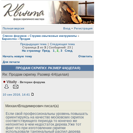
Полная версия
Вход
•
Регистрация
Список форумов
Струнно-смычковые инструменты
»
»
Барахолка
Продам
»
Предыдущая тема
|
Следующая тема
Страница
2
из
3
[ Сообщений: 23 ]
На страницу
Пред.
1
,
2
,
3
След.
Начать новую тему
Ответить
Для печати
ПРОДАМ СКРИПКУ. РАЗМЕР 4/4(ЦЕЛАЯ)
Re: Продам скрипку. Размер 4/4(целая)
Vitaliy
-
Ветеран форума
10 сен 2016, 14:41
МихаилВладимирович писал(а)
Если свой профессиональны уровень повышать
ориентируясь на качество московских скрипок
соответствующего периода то конечно же
непонятно в чем недостаток дерева.Уже тот
факт что при изготовлении скрипки
использовали тангинальный распил дерева