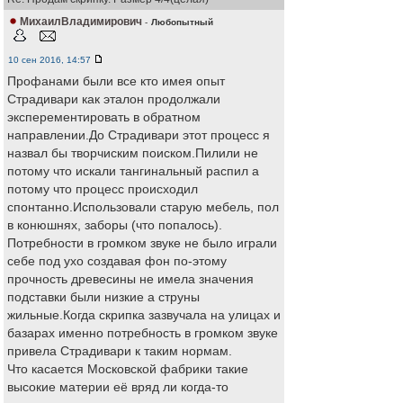
МихаилВладимирович
-
Любопытный
10 сен 2016, 14:57
Профанами были все кто имея опыт
Страдивари как эталон продолжали
эксперементировать в обратном
направлении.До Страдивари этот процесс я
назвал бы творчиским поиском.Пилили не
потому что искали тангинальный распил а
потому что процесс происходил
спонтанно.Использовали старую мебель, пол
в конюшнях, заборы (что попалось).
Потребности в громком звуке не было играли
себе под ухо создавая фон по-этому
прочность древесины не имела значения
подставки были низкие а струны
жильные.Когда скрипка зазвучала на улицах и
базарах именно потребность в громком звуке
привела Страдивари к таким нормам.
Что касается Московской фабрики такие
высокие материи её вряд ли когда-то