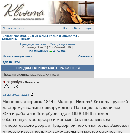
Полная версия
Вход
•
Регистрация
Список форумов
Струнно-смычковые инструменты
»
»
Барахолка
Продам
»
Предыдущая тема
|
Следующая тема
Страница
1
из
2
[ Сообщений: 18 ]
На страницу
1
,
2
След.
Начать новую тему
Ответить
Для печати
ПРОДАМ СКРИПКУ МАСТЕРА КИТТЕЛЯ
Продам скрипку мастера Киттеля
begoniya
-
Читатель
22 авг 2012, 12:14
Мастеровая скрипка 1844 г. Мастер - Николай Киттель - русский
мастер музыкальных инструментов. По национальности чех.
Жил и работал в Петербурге, где в 1839-1868 гг. имел
собственную мастерскую и магазин, был поставщиком
императорского двора и Придворной певчей капеллы. Завоевал
мировую известность как замечательный мастер смычков, не