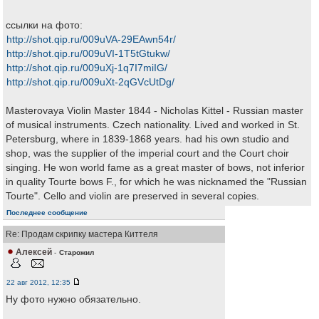
ссылки на фото:
http://shot.qip.ru/009uVA-29EAwn54r/
http://shot.qip.ru/009uVI-1T5tGtukw/
http://shot.qip.ru/009uXj-1q7I7miIG/
http://shot.qip.ru/009uXt-2qGVcUtDg/
Masterovaya Violin Master 1844 - Nicholas Kittel - Russian master
of musical instruments. Czech nationality. Lived and worked in St.
Petersburg, where in 1839-1868 years. had his own studio and
shop, was the supplier of the imperial court and the Court choir
singing. He won world fame as a great master of bows, not inferior
in quality Tourte bows F., for which he was nicknamed the "Russian
Tourte". Cello and violin are preserved in several copies.
Последнее сообщение
Re: Продам скрипку мастера Киттеля
Алексей
-
Старожил
22 авг 2012, 12:35
Ну фото нужно обязательно.