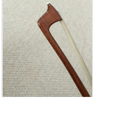
IMG_20180823_101613.jpg
[ 164.65 KIB | Просмотров: 14983 ]
Re: Что можно сказать об этом смычке?
mamavita
-
Любопытный