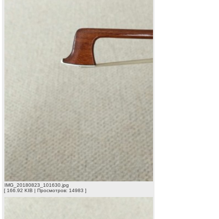
IMG_20180823_101630.jpg
[ 166.92 KIB | Просмотров: 14983 ]