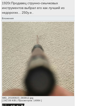
1920г.Продавец струнно-смычковых
инструментов выбрал его как лучший из
недорогих... 250у.е..
Вложения
IMG_20180823_083812.jpg
[ 242.09 KIB | Просмотров: 14984 ]