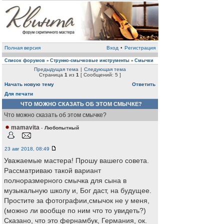
Полная версия
Вход
•
Регистрация
Список форумов
Струнно-смычковые инструменты
Смычки
»
»
Предыдущая тема
|
Следующая тема
Страница
1
из
1
[ Сообщений: 5 ]
Начать новую тему
Ответить
Для печати
ЧТО МОЖНО СКАЗАТЬ ОБ ЭТОМ СМЫЧКЕ?
Что можно сказать об этом смычке?
mamavita
-
Любопытный
23 авг 2018, 08:49
Уважаемые мастера! Прошу вашего совета.
Рассматриваю такой вариант
полноразмерного смычка для сына в
музыкальную школу и, Бог даст, на будущее.
Простите за фотографии,смычок не у меня,
(можно ли вообще по ним что то увидеть?)
Сказано, что это фернамбук, Германия, ок.