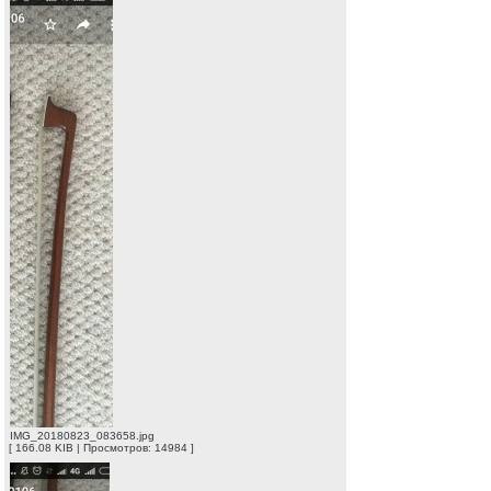
IMG_20180823_083658.jpg
[ 166.08 KIB | Просмотров: 14984 ]