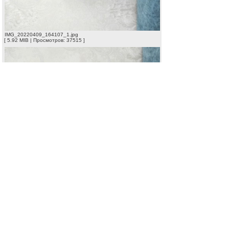
IMG_20220409_164107_1.jpg
[ 5.92 MIB | Просмотров: 37515 ]
IMG_20220409_164025.jpg
[ 6.63 MIB | Просмотров: 37515 ]
Начать новую тему
Ответить
Страница
1
из
1
[ 1 сообщение ]
Предыдущая тема
|
Следующая тема
Список форумов
Струнно-смычковые инструменты
Ваше
»
»
мнение об инструменте