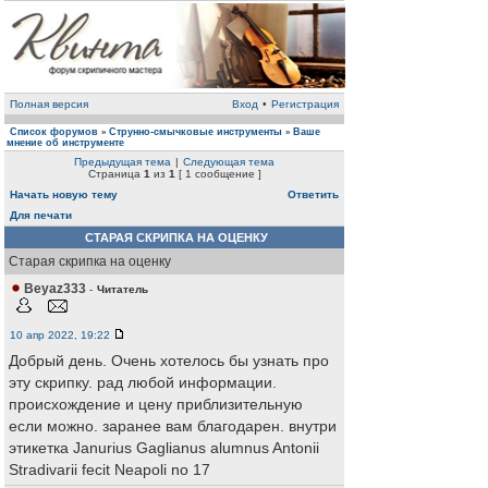
Полная версия
Вход
•
Регистрация
Список форумов
Струнно-смычковые инструменты
Ваше
»
»
мнение об инструменте
Предыдущая тема
|
Следующая тема
Страница
1
из
1
[ 1 сообщение ]
Начать новую тему
Ответить
Для печати
СТАРАЯ СКРИПКА НА ОЦЕНКУ
Старая скрипка на оценку
Beyaz333
-
Читатель
10 апр 2022, 19:22
Добрый день. Очень хотелось бы узнать про
эту скрипку. рад любой информации.
происхождение и цену приблизительную
если можно. заранее вам благодарен. внутри
этикетка Janurius Gaglianus alumnus Antonii
Stradivarii fecit Neapoli no 17