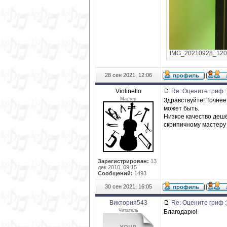
IMG_20210928_12034
28 сен 2021, 12:06
Violinello
Re: Оцените гриф :
Мастер
Здравствуйте! Точнее
может быть.
Низкое качество дешё
скрипичному мастеру 
Зарегистрирован:
13
дек 2010, 09:15
Сообщений:
1493
30 сен 2021, 16:05
Виктория543
Re: Оцените гриф :
Читатель
Благодарю!