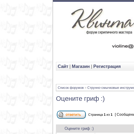
Cайт
|
Магазин
|
Регистрация
Список форумов
»
Струнно-смычковые инструм
Оцените гриф :)
[ Сообщени
Страница
1
из
1
Оцените гриф :)