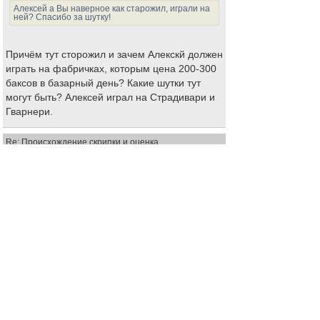
Алексей а Вы наверное как старожил, играли на
ней? Спасибо за шутку!
Причём тут сторожил и зачем Алекскй должен
играть на фабричках, которым цена 200-300
баксов в базарный день? Какие шутки тут
могут быть? Алексей играл на Страдивари и
Гварнери.
Re: Происхождение скрипки и оценка.
Алексей
-
Старожил
03 дек 2020, 00:57
Анатолий2 писал(а)
Алексей а Вы наверное как старожил, играли на
ней? Спасибо за шутку!
Да какие же там шутки. Это стандартная
немецкая мануфактура, которая может