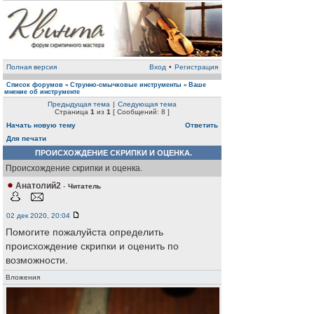
Полная версия
Вход
•
Регистрация
Список форумов
Струнно-смычковые инструменты
Ваше
»
»
мнение об инструменте
Предыдущая тема
|
Следующая тема
Страница
1
из
1
[ Сообщений: 8 ]
Начать новую тему
Ответить
Для печати
ПРОИСХОЖДЕНИЕ СКРИПКИ И ОЦЕНКА.
Происхождение скрипки и оценка.
Анатолий2
-
Читатель
02 дек 2020, 20:04
Помогите пожалуйста определить
происхождение скрипки и оценить по
возможности.
Вложения