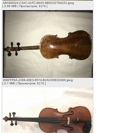
ABAB9D24-C3AC-41FC-88A5-9BDC02784222.jpeg
[ 3.99 MIB | Просмотров: 4174 ]
3D6FFF8A-2289-46E3-8574-B2AC0DED3368.jpeg
[ 2.7 MIB | Просмотров: 4174 ]