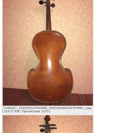
71384337_1325283147640096_5652181063229767680_n.jpg
[ 114.57 KIB | Просмотров: 3173 ]