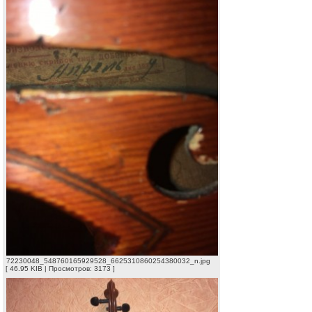
72230048_548760165929528_6625310860254380032_n.jpg
[ 46.95 KIB | Просмотров: 3173 ]