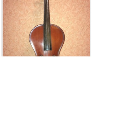
71181570_415613422341028_1182588703441158144_n.jpg
[ 114.82 KIB | Просмотров: 3173 ]
Последнее сообщение
Re: Скрипка Добрянского, оценка.
Алексей
-
Старожил