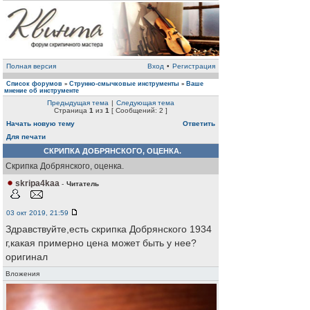
Полная версия
Вход
•
Регистрация
Список форумов
Струнно-смычковые инструменты
Ваше
»
»
мнение об инструменте
Предыдущая тема
|
Следующая тема
Страница
1
из
1
[ Сообщений: 2 ]
Начать новую тему
Ответить
Для печати
СКРИПКА ДОБРЯНСКОГО, ОЦЕНКА.
Скрипка Добрянского, оценка.
skripa4kaa
-
Читатель
03 окт 2019, 21:59
Здравствуйте,есть скрипка Добрянского 1934
г,какая примерно цена может быть у нее?
оригинал
Вложения