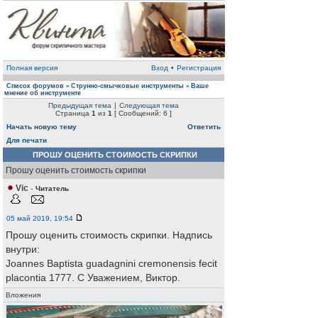
Полная версия
Вход
•
Регистрация
Список форумов
Струнно-смычковые инструменты
Ваше
»
»
мнение об инструменте
Предыдущая тема
|
Следующая тема
Страница
1
из
1
[ Сообщений: 6 ]
Начать новую тему
Ответить
Для печати
ПРОШУ ОЦЕНИТЬ СТОИМОСТЬ СКРИПКИ
Прошу оценить стоимость скрипки
Vic
-
Читатель
05 май 2019, 19:54
Прошу оценить стоимость скрипки. Надпись
внутри:
Joannes Baptista guadagnini cremonensis fecit
placontia 1777. С Уважением, Виктор.
Вложения