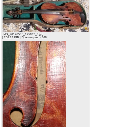
IMG_20190505_195042_0.jpg
[ 758.14 KIB | Просмотров: 4348 ]