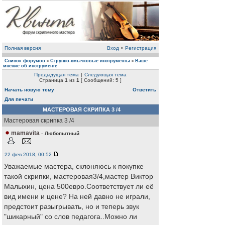
Полная версия
Вход
•
Регистрация
Список форумов
Струнно-смычковые инструменты
Ваше
»
»
мнение об инструменте
Предыдущая тема
|
Следующая тема
Страница
1
из
1
[ Сообщений: 5 ]
Начать новую тему
Ответить
Для печати
МАСТЕРОВАЯ СКРИПКА 3 /4
Мастеровая скрипка 3 /4
mamavita
-
Любопытный
22 фев 2018, 00:52
Уважаемые мастера, склоняюсь к покупке
такой скрипки, мастеровая3/4,мастер Виктор
Малыхин, цена 500евро.Соответствует ли её
вид имени и цене? На ней давно не играли,
предстоит разыгрывать, но и теперь звук
"шикарный" со слов педагога..Можно ли