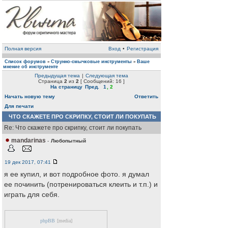
Полная версия
Вход
•
Регистрация
Список форумов
Струнно-смычковые инструменты
Ваше
»
»
мнение об инструменте
Предыдущая тема
|
Следующая тема
Страница
2
из
2
[ Сообщений: 16 ]
На страницу
Пред.
1
,
2
Начать новую тему
Ответить
Для печати
ЧТО СКАЖЕТЕ ПРО СКРИПКУ, СТОИТ ЛИ ПОКУПАТЬ
Re: Что скажете про скрипку, стоит ли покупать
mandarinas
-
Любопытный
19 дек 2017, 07:41
я ее купил, и вот подробное фото. я думал
ее починить (потренироваться клеить и т.п.) и
играть для себя.
phpBB
[media]