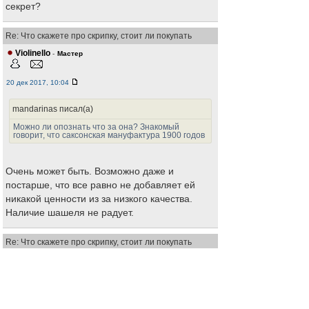
секрет?
Re: Что скажете про скрипку, стоит ли покупать
Violinello
-
Мастер
20 дек 2017, 10:04
mandarinas писал(а)
Можно ли опознать что за она? Знакомый
говорит, что саксонская мануфактура 1900 годов
Очень может быть. Возможно даже и
постарше, что все равно не добавляет ей
никакой ценности из за низкого качества.
Наличие шашеля не радует.
Re: Что скажете про скрипку, стоит ли покупать
mandarinas
-
Любопытный
17 июл 2018, 15:21
уже восстановленная -