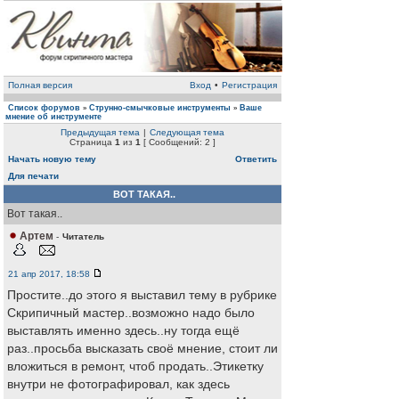
Полная версия
Вход
•
Регистрация
Список форумов
Струнно-смычковые инструменты
Ваше
»
»
мнение об инструменте
Предыдущая тема
|
Следующая тема
Страница
1
из
1
[ Сообщений: 2 ]
Начать новую тему
Ответить
Для печати
ВОТ ТАКАЯ..
Вот такая..
Артем
-
Читатель
21 апр 2017, 18:58
Простите..до этого я выставил тему в рубрике
Скрипичный мастер..возможно надо было
выставлять именно здесь..ну тогда ещё
раз..просьба высказать своё мнение, стоит ли
вложиться в ремонт, чтоб продать..Этикетку
внутри не фотографировал, как здесь