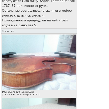
советуют..так что пишу..Карло Тесторе Милан
1767..67 приписано от руки..
Остальные составляющие скрипки в кофре
вместе с двумя смычками.
Принадлежала прадеду, он на ней играл
когда мне было лет 5.
Вложения
IMG_20170420_164730.jpg
[ 73.03 KIB | Просмотров: 3773 ]