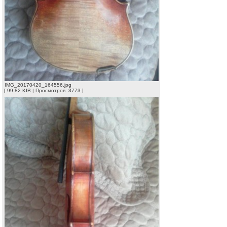
IMG_20170420_164556.jpg
[ 99.82 KIB | Просмотров: 3773 ]