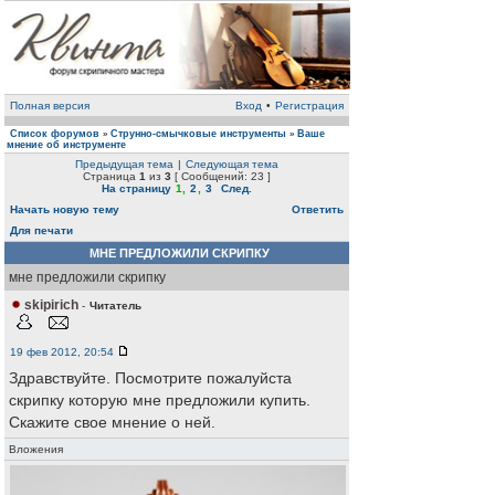
Полная версия
Вход
•
Регистрация
Список форумов
Струнно-смычковые инструменты
Ваше
»
»
мнение об инструменте
Предыдущая тема
|
Следующая тема
Страница
1
из
3
[ Сообщений: 23 ]
На страницу
1
,
2
,
3
След.
Начать новую тему
Ответить
Для печати
МНЕ ПРЕДЛОЖИЛИ СКРИПКУ
мне предложили скрипку
skipirich
-
Читатель
19 фев 2012, 20:54
Здравствуйте. Посмотрите пожалуйста
скрипку которую мне предложили купить.
Скажите свое мнение о ней.
Вложения