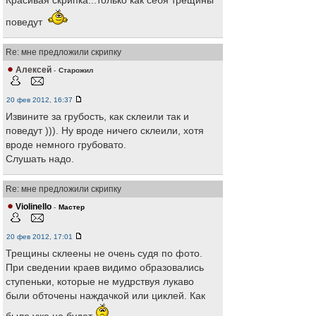
Красивая скрипка...только как себя трещины
поведут
Re: мне предложили скрипку
Алексей
-
Старожил
20 фев 2012, 16:37
Извините за грубость, как склеили так и
поведут ))). Ну вроде ничего склеили, хотя
вроде немного грубовато.
Слушать надо.
Re: мне предложили скрипку
Violinello
-
Мастер
20 фев 2012, 17:01
Трещины склеены не очень судя по фото.
При сведении краев видимо образовались
ступеньки, которые не мудрствуя лукаво
были обточены наждачкой или циклей. Как