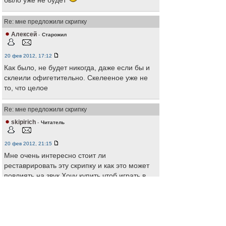
было уже не будет
Re: мне предложили скрипку
Алексей
-
Старожил
20 фев 2012, 17:12
Как было, не будет никогда, даже если бы и
склеили офигетительно. Скелееное уже не
то, что целое
Re: мне предложили скрипку
skipirich
-
Читатель
20 фев 2012, 21:15
Мне очень интересно стоит ли
реставрировать эту скрипку и как это может
повлиять на звук.Хочу купить чтоб играть в
любительском оркестре, карьеру скрипача
делать не собираюсь ,играю так для себя,
для души.
Фото еще будут через какое то время.