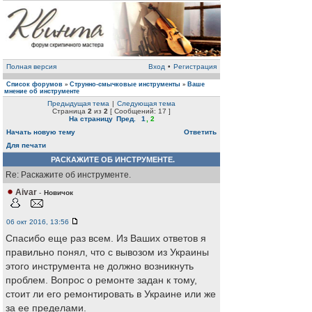
Полная версия
Вход
•
Регистрация
Список форумов
Струнно-смычковые инструменты
Ваше
»
»
мнение об инструменте
Предыдущая тема
|
Следующая тема
Страница
2
из
2
[ Сообщений: 17 ]
На страницу
Пред.
1
,
2
Начать новую тему
Ответить
Для печати
РАСКАЖИТЕ ОБ ИНСТРУМЕНТЕ.
Re: Раскажите об инструменте.
Aivar
-
Новичок
06 окт 2016, 13:56
Спасибо еще раз всем. Из Ваших ответов я
правильно понял, что с вывозом из Украины
этого инструмента не должно возникнуть
проблем. Вопрос о ремонте задан к тому,
стоит ли его ремонтировать в Украине или же
за ее пределами.