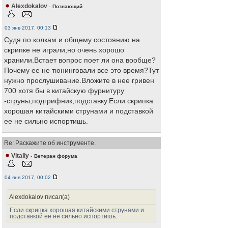
Alexdokalov
-
Познающий
03 янв 2017, 00:13
Судя по колкам и общему состоянию на
скрипке не играли,но очень хорошо
хранили.Встает вопрос поет ли она вообще?
Почему ее не тюнинговали все это время?Тут
нужно прослушивание.Вложите в нее гривен
700 хотя бы в китайскую фурнитуру
-струны,подгрифник,подставку.Если скрипка
хорошая китайскими струнами и подставкой
ее не сильно испортишь.
Re: Раскажите об инструменте.
Vitaliy
-
Ветеран форума
04 янв 2017, 00:02
Alexdokalov писал(а)
Если скрипка хорошая китайскими струнами и
подставкой ее не сильно испортишь.