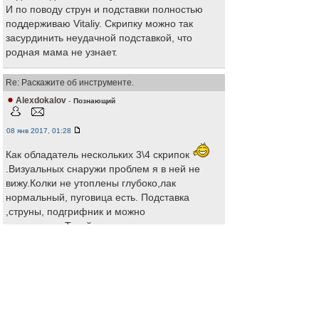
И по поводу струн и подставки полностью
поддерживаю Vitaliy. Скрипку можно так
засурдинить неудачной подставкой, что
родная мама не узнает.
Re: Раскажите об инструменте.
Alexdokalov
-
Познающий
08 янв 2017, 01:28
Как обладатель нескольких 3\4 скрипок
.Визуальных снаружи проблем я в ней не
вижу.Колки не утоплены глубоко,лак
нормальный, пуговица есть. Подставка
,струны, подгрифник и можно
тестировать.Такой ремонт можно и самому
провести. Если же проблема внутри -
отсутствует душка и тут можно поиграться
самому. Было бы желание.Я ставлю душку за
5 минут коктельной трубочкой и капроновой
ниткой. Нитей,приклеенных к душке, как мне
оставили внутри "мастера" не оставляю. Но