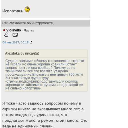
Испортишь
Re: Раскажите об инструменте.
Violinello
-
Мастер
04 янв 2017, 00:17
Alexdokalov писал(а)
Судя по колкам и общему состоянию на скрипке
не играли,но очень хорошо хранили.Встает
вопрос поет ли она вообще? Почему ее не
тюнинговали все это время?Тут нужно
прослушивание.Вложите в нее гривен 700 хотя
бы в китайскую фурнитуру
-струны,подгрифник,подставку.Если скрипка
хорошая китайскими струнами и подставкой ее
не сильно испортишь.
Я тоже часто задаюсь вопросом почему в
скрипки ничего не вкладывают много лет, а
потом владельцы удивляются, что
предлагают мало, а ремонт стоит много. Это
ведь не единичный случай.