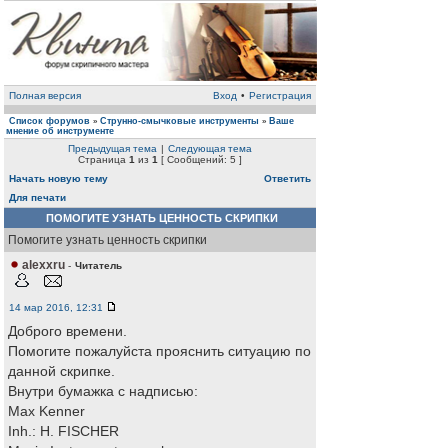
Полная версия
Вход
•
Регистрация
Список форумов
Струнно-смычковые инструменты
Ваше
»
»
мнение об инструменте
Предыдущая тема
|
Следующая тема
Страница
1
из
1
[ Сообщений: 5 ]
Начать новую тему
Ответить
Для печати
ПОМОГИТЕ УЗНАТЬ ЦЕННОСТЬ СКРИПКИ
Помогите узнать ценность скрипки
alexxru
-
Читатель
14 мар 2016, 12:31
Доброго времени.
Помогите пожалуйста прояснить ситуацию по
данной скрипке.
Внутри бумажка с надписью:
Max Kenner
Inh.: H. FISCHER