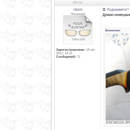
Автор
cfyzm
Подскажите?
Познающий
Думаю немецкая
Вложения:
Зарегистрирован:
15 окт
2013, 14:21
Сообщений:
71
DSCN0110.JPG 