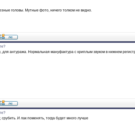
езные головы. Мутные фото, ничего толком не видно.
те?
, для антуража. Нормальная мануфактура с хриплым звуком в нижнем регист
те?
, срубить. И лак поменять, тогда будет много лучше