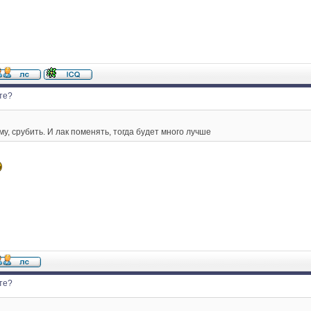
те?
му, срубить. И лак поменять, тогда будет много лучше
те?