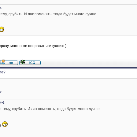
):
тему, срубить. И лак поменять, тогда будет много лучше
 сразу, можно же поправить ситуацию )
те?
):
(а):
в тему, срубить. И лак поменять, тогда будет много лучше
!