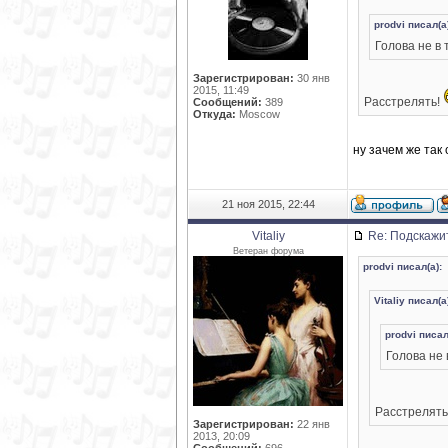
prodvi писал(а
Голова не в 
Зарегистрирован:
30 янв
2015, 11:49
Расстрелять!
Сообщений:
389
Откуда:
Moscow
ну зачем же так
21 ноя 2015, 22:44
Vitaliy
Re: Подскажи
Ветеран форума
prodvi писал(а):
Vitaliy писал(а
prodvi писал
Голова не 
Расстрелять
Зарегистрирован:
22 янв
2013, 20:09