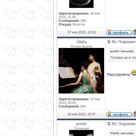
Зарегистрирован:
30 янв
2015, 11:49
Сообщений:
389
Откуда:
Moscow
17 ноя 2015, 12:03
Vitaliy
Re: Подскажи
Ветеран форума
prodvi писал(а):
Голова не в те
Расстрелять!
Зарегистрирован:
22 янв
2013, 20:09
Сообщений:
696
19 ноя 2015, 23:47
prodvi
Re: Подскажи
Познающий
Vitaliy писал(а):