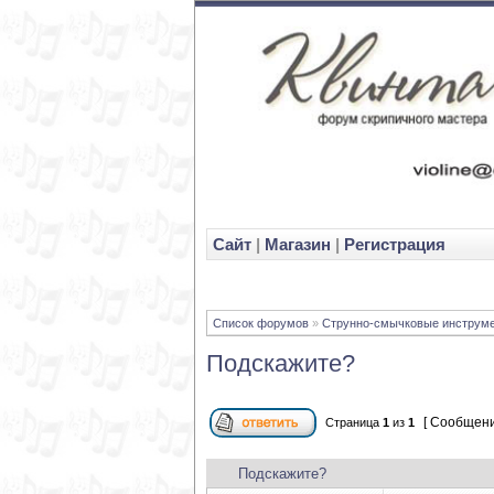
Cайт
|
Магазин
|
Регистрация
Список форумов
»
Струнно-смычковые инструм
Подскажите?
[ Сообщени
Страница
1
из
1
Подскажите?