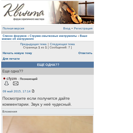
Полная версия
Вход
•
Регистрация
Список форумов
Струнно-смычковые инструменты
Ваше
»
»
мнение об инструменте
Предыдущая тема
|
Следующая тема
Страница
1
из
1
[ Сообщений: 7 ]
Начать новую тему
Ответить
Для печати
ЕЩЕ ОДНА??
Еще одна??
cfyzm
-
Познающий
09 май 2015, 17:14
Посмотрите если получится дайте
комментарии. Звук у неё чудесный.
Вложения