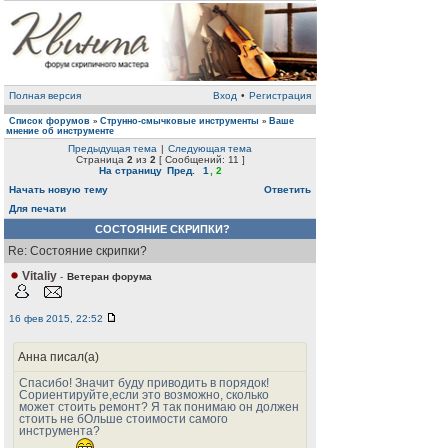
Полная версия
Вход
•
Регистрация
Список форумов
Струнно-смычковые инструменты
Ваше
»
»
мнение об инструменте
Предыдущая тема
|
Следующая тема
Страница
2
из
2
[ Сообщений: 11 ]
На страницу
Пред.
1
,
2
Начать новую тему
Ответить
Для печати
СОСТОЯНИЕ СКРИПКИ?
Re: Состояние скрипки?
Vitaliy
-
Ветеран форума
16 фев 2015, 22:52
Анна писал(а)
Спасибо! Значит буду приводить в порядок!
Сориентируйте,если это возможно, сколько
может стоить ремонт? Я так понимаю он должен
стоить не бОльше стоимости самого
инструмента?