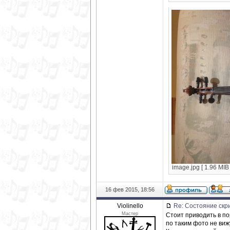
image.jpg [ 1.96 MIB
16 фев 2015, 18:56
Violinello
Re: Состояние скр
Мастер
Стоит приводить в п
по таким фото не виж