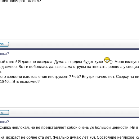
рожек наоборот вклеил?
ипки?
ый ответ! Я даже не ожидала. Думала вердикт будет хуже
)). Меня волнуе
подвижное. Вот и побоялась дальше сама струны натягивать- решила у специ
я.
кого времени изготовления инструмент? Чей? Внутри ничего нет. Сверху на н
 1840... Это возможно?
ипки?
рипка неплохая, но не представляет собой очень уж большой ценности. Ни в
а, возраст не более ста лет. (Реально думаю лет 70). Состояние неплохое, 