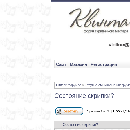
Cайт
|
Магазин
|
Регистрация
Список форумов
»
Струнно-смычковые инструм
Состояние скрипки?
[ Сообщени
Страница
1
из
2
Состояние скрипки?