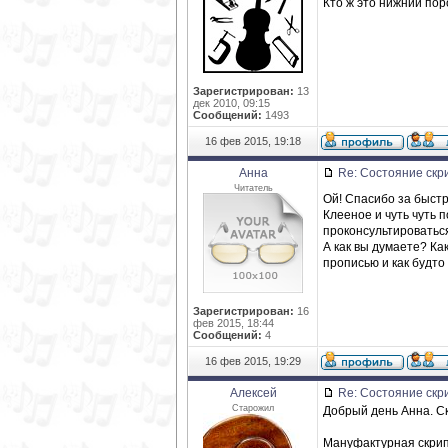
Кто ж это нижний по
Зарегистрирован:
13
дек 2010, 09:15
Сообщений:
1493
16 фев 2015, 19:18
Анна
Re: Состояние скр
Читатель
Ой! Спасибо за быстр
Клееное и чуть чуть 
проконсультироватьс
А как вы думаете? Ка
прописью и как будто
Зарегистрирован:
16
фев 2015, 18:44
Сообщений:
4
16 фев 2015, 19:29
Алексей
Re: Состояние скр
Старожил
Добрый день Анна. Ск
Мануфактурная скрипк