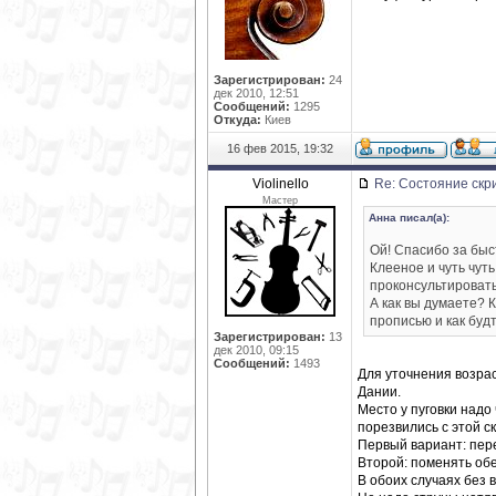
Зарегистрирован:
24
дек 2010, 12:51
Сообщений:
1295
Откуда:
Киев
16 фев 2015, 19:32
Violinello
Re: Состояние скр
Мастер
Анна писал(а):
Ой! Спасибо за быс
Клееное и чуть чут
проконсультировать
А как вы думаете? 
прописью и как буд
Зарегистрирован:
13
дек 2010, 09:15
Сообщений:
1493
Для уточнения возра
Дании.
Место у пуговки надо
порезвились с этой с
Первый вариант: пере
Второй: поменять об
В обоих случаях без 