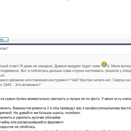
ипки?
трый ответ! Я даже не ожидала. Думала вердикт будет хуже
)). Меня волн
ь подвижное. Вот и побоялась дальше сама струны натягивать- решила у спе
ся.
Какого времени изготовления инструмент? Чей? Внутри ничего нет. Сверху на
то 1840... Это возможно?
ста нужно более внимательно смотреть и лучше не по фото. У меня есть оче
 чинить. Вариантов ремонта 2 и оба приведут вас к профессиональному масте
крипкой. Не давайте им больше шанса, погибнет.
клеить и укрепить кусочки обечайки.
ечайку или раскрошившийся фрагмент.
вскрытия не обойтись.