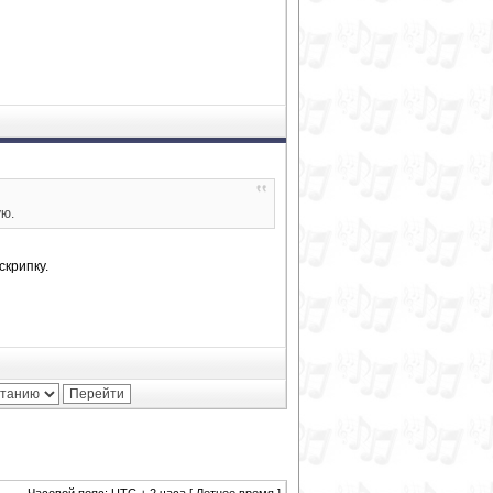
ую.
крипку.