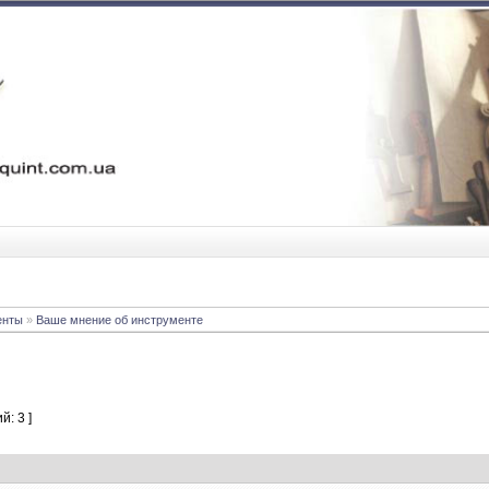
енты
»
Ваше мнение об инструменте
й: 3 ]