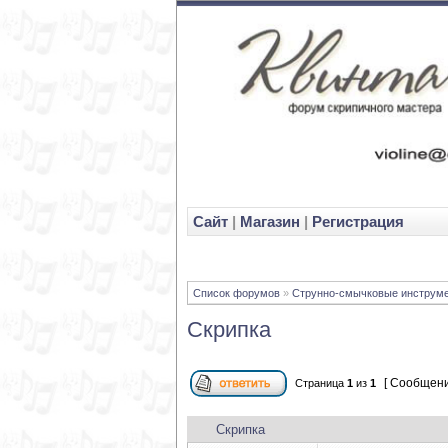
Cайт
|
Магазин
|
Регистрация
Список форумов
»
Струнно-смычковые инструм
Скрипка
[ Сообщени
Страница
1
из
1
Скрипка