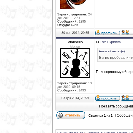
Зарегистрирован:
24
дек 2010, 12:51
Сообщений:
1295
Откуда:
Киев
30 ноя 2014, 20:55
Violinello
Re: Скрипка
Мастер
Алексей писал(а):
Вы не пробовали ч
Полноценному обозре
Зарегистрирован:
13
дек 2010, 09:15
Сообщений:
1493
03 дек 2014, 23:59
Показать сообщени
[ Сообщени
Страница
1
из
1