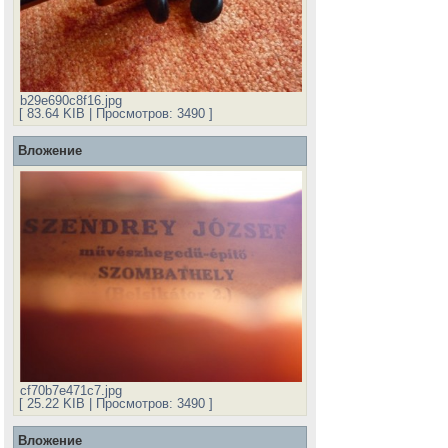
b29e690c8f16.jpg
[ 83.64 KIB | Просмотров: 3490 ]
Вложение
cf70b7e471c7.jpg
[ 25.22 KIB | Просмотров: 3490 ]
Вложение