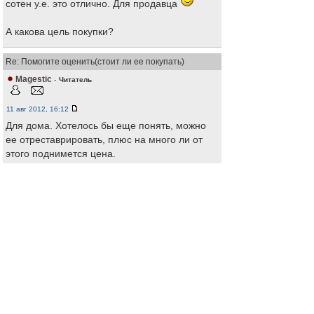
сотен у.е. это отлично. Для продавца
А какова цель покупки?
Re: Помогите оценить(стоит ли ее покупать)
Magestic
-
Читатель
11 авг 2012, 16:12
Для дома. Хотелось бы еще понять, можно
ее отреставрировать, плюс на много ли от
этого поднимется цена.
Re: Помогите оценить(стоит ли ее покупать)
Алексей
-
Старожил
11 авг 2012, 16:33
А чего покупать битую? Валом старых целых
скрипок.
Про цену на ремонт сказать трудно, я не
мастер. Да и мастер по фоткам не скажет