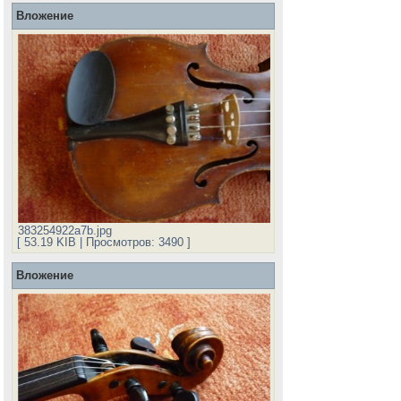
Вложение
383254922a7b.jpg
[ 53.19 KIB | Просмотров: 3490 ]
Вложение