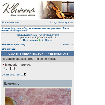
Полная версия
Вход
•
Регистрация
Список форумов
Струнно-смычковые инструменты
Ваше
»
»
мнение об инструменте
Предыдущая тема
|
Следующая тема
Страница
1
из
2
[ Сообщений: 14 ]
На страницу
1
,
2
След.
Начать новую тему
Ответить
Для печати
ПОМОГИТЕ ОЦЕНИТЬ(СТОИТ ЛИ ЕЕ ПОКУПАТЬ)
Помогите оценить(стоит ли ее покупать)
Magestic
-
Читатель
10 авг 2012, 19:19
Вложение