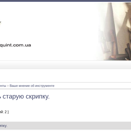
енты
»
Ваше мнение об инструменте
 старую скрипку.
й: 2 ]
ипку.