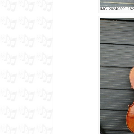
IMG_20240309_16241