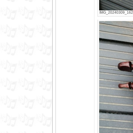
IMG_20240309_16242