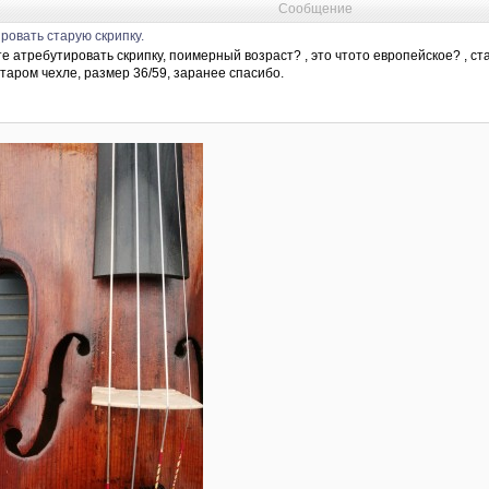
Сообщение
ровать старую скрипку.
е атребутировать скрипку, поимерный возраст? , это чтото европейское? , ст
таром чехле, размер 36/59, заранее спасибо.