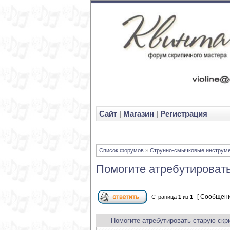
Cайт
|
Магазин
|
Регистрация
Список форумов
»
Струнно-смычковые инструм
Помогите атребутировать
[ Сообщени
Страница
1
из
1
Помогите атребутировать старую скр