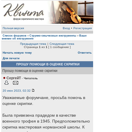
Полная версия
Вход
•
Регистрация
Список форумов
Струнно-смычковые инструменты
Ваше
»
»
мнение об инструменте
Предыдущая тема
|
Следующая тема
Страница
1
из
1
[ 1 сообщение ]
Начать новую тему
Ответить
Для печати
ПРОШУ ПОМОЩИ В ОЦЕНКЕ СКРИПКИ
Прошу помощи в оценке скрипки
СергейТ
-
Читатель
20 июн 2023, 02:32
Уважаемые форумчане, просьба помочь в
оценке скрипки.
Была привезена прадедом в качестве
военного трофея в 1945. Предположительно
скрипка мастеровая норманской школы. К