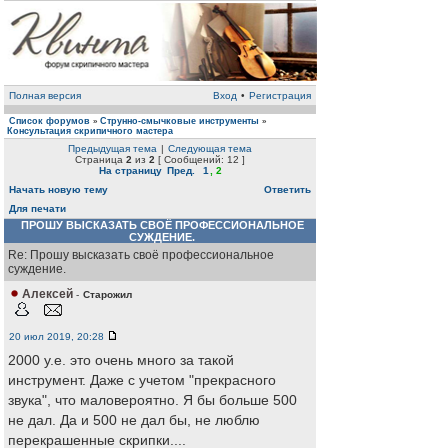
Полная версия
Вход
•
Регистрация
Список форумов
Струнно-смычковые инструменты
»
»
Консультация скрипичного мастера
Предыдущая тема
|
Следующая тема
Страница
2
из
2
[ Сообщений: 12 ]
На страницу
Пред.
1
,
2
Начать новую тему
Ответить
Для печати
ПРОШУ ВЫСКАЗАТЬ СВОЁ ПРОФЕССИОНАЛЬНОЕ
СУЖДЕНИЕ.
Re: Прошу высказать своё профессиональное
суждение.
Алексей
-
Старожил
20 июл 2019, 20:28
2000 у.е. это очень много за такой
инструмент. Даже с учетом "прекрасного
звука", что маловероятно. Я бы больше 500
не дал. Да и 500 не дал бы, не люблю
перекрашенные скрипки....