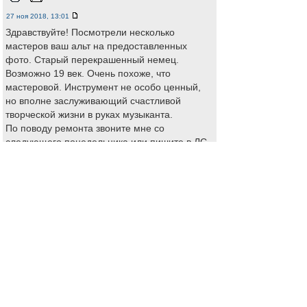
27 ноя 2018, 13:01
Здравствуйте! Посмотрели несколько
мастеров ваш альт на предоставленных
фото. Старый перекрашенный немец.
Возможно 19 век. Очень похоже, что
мастеровой. Инструмент не особо ценный,
но вполне заслуживающий счастливой
творческой жизни в руках музыканта.
По поводу ремонта звоните мне со
следующего понедельника или пишите в ЛС
Re: Оцените альт пожалуйста
Rainman1979
-
Новичок
28 ноя 2018, 19:19
Здравствуйте, большое спасибо за
развернутый ответ. Выставил за 200 у.е. в
текущем состоянии, как и советовали выше.
Восстанавливать не буду, думаю логичней
будет сделать человеку, который
заинтересуется.