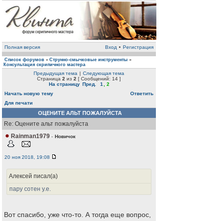
Полная версия
Вход
•
Регистрация
Список форумов
Струнно-смычковые инструменты
»
»
Консультация скрипичного мастера
Предыдущая тема
|
Следующая тема
Страница
2
из
2
[ Сообщений: 14 ]
На страницу
Пред.
1
,
2
Начать новую тему
Ответить
Для печати
ОЦЕНИТЕ АЛЬТ ПОЖАЛУЙСТА
Re: Оцените альт пожалуйста
Rainman1979
-
Новичок
20 ноя 2018, 19:08
Алексей писал(а)
пару сотен у.е.
Вот спасибо, уже что-то. А тогда еще вопрос,