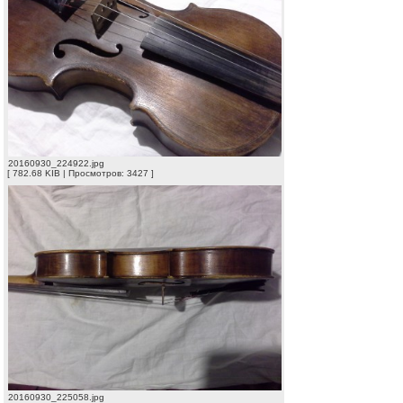
20160930_224922.jpg
[ 782.68 KIB | Просмотров: 3427 ]
20160930_225058.jpg