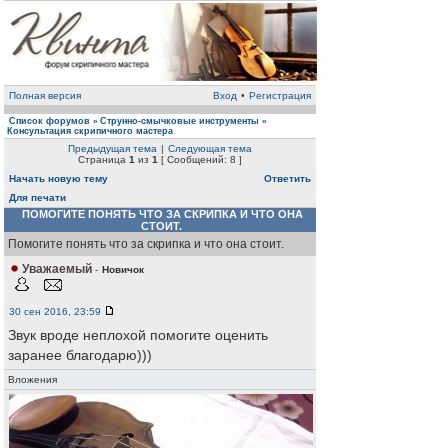
Полная версия
Вход
•
Регистрация
Список форумов
Струнно-смычковые инструменты
»
»
Консультация скрипичного мастера
Предыдущая тема
|
Следующая тема
Страница
1
из
1
[ Сообщений: 8 ]
Начать новую тему
Ответить
Для печати
ПОМОГИТЕ ПОНЯТЬ ЧТО ЗА СКРИПКА И ЧТО ОНА
СТОИТ.
Помогите понять что за скрипка и что она стоит.
Уважаемый
-
Новичок
30 сен 2016, 23:59
Звук вроде неплохой помогите оценить
заранее благодарю)))
Вложения