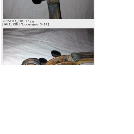
20151114_101817.jpg
[ 96.11 KIB | Просмотров: 3418 ]
20151114_101809.jpg
[ 83.62 KIB | Просмотров: 3418 ]
Re: Помогите понять что за скрипка и что она стоит.
Уважаемый
-
Новичок