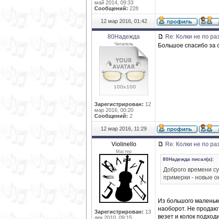
май 2014, 09:33
Сообщений:
228
12 мар 2016, 01:42
80Надежда
Re: Колки не по ра
Читатель
Большое спасибо за о
Зарегистрирован:
12
мар 2016, 00:20
Сообщений:
2
12 мар 2016, 11:29
Violinello
Re: Колки не по ра
Мастер
80Надежда писал(а):
Доброго времени су
примерки - новые о
Из большого маленько
наоборот. Не продают
Зарегистрирован:
13
везет и колок подход
дек 2010, 09:15