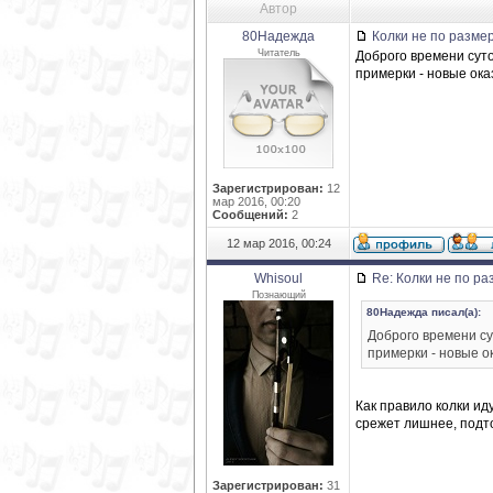
Автор
80Надежда
Колки не по разме
Читатель
Доброго времени суто
примерки - новые ока
Зарегистрирован:
12
мар 2016, 00:20
Сообщений:
2
12 мар 2016, 00:24
Whisoul
Re: Колки не по ра
Познающий
80Надежда писал(а):
Доброго времени су
примерки - новые о
Как правило колки ид
срежет лишнее, подто
Зарегистрирован:
31