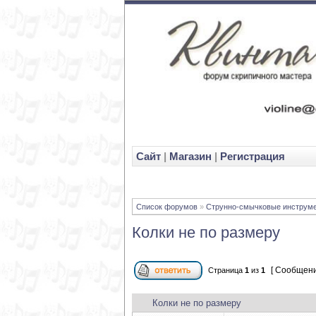
Cайт
|
Магазин
|
Регистрация
Список форумов
»
Струнно-смычковые инструм
Колки не по размеру
[ Сообщени
Страница
1
из
1
Колки не по размеру