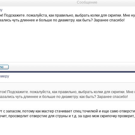
Сообщение
ру
к! Подскажите. пожалуйста, как правильно, выбрать колки для скрипки. Мне н
зались чуть длиннее и больше по диаметру. как быть? Заранее спасибо!
змеру
ток! Подскажите. пожалуйста, как правильно, выбрать колки для скрипки. Мне
казались чуть длиннее и больше по диаметру. как быть? Заранее спасибо!
ут с запасом, потому как мастер стачивает спец точилкой и еще само отверсти
чит, просверлит отверстие для струны и т.д. за одно мож скрипочку проверит