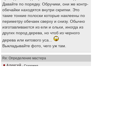
Давайте по порядку. Обручики, они же контр-
обечайки находятся внутри скрипки. Это
такие тонкие полоски которые наклеены по
периметру обечаек сверху и снизу. Обычно
изготавливаются из ели и ольхи, иногда из
других пород дерева, но чтоб из черного
дерева или китового уса...
Выкладывайте фото, чего уж там.
Re: Определение мастера
Алексей
-
Старожил
09 мар 2016, 14:28
Какой-то набор слов. Дерево не дерево,
обручики, ус, мастер из Мелитополя, 250
лет.... По этим приметам мы что должны
сделать? Опознать мастера?
Молодой человек в спортивной куртке и
шапке. Нужно найти в Харькове. Это задачка
где-то такого же уровня.
Оформите свои вопросы точнее, снабдите