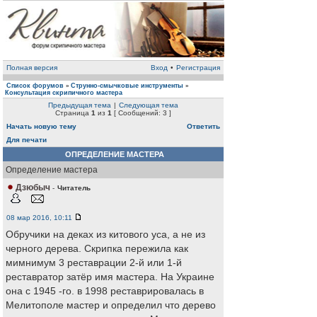
Полная версия
Вход
•
Регистрация
Список форумов
Струнно-смычковые инструменты
»
»
Консультация скрипичного мастера
Предыдущая тема
|
Следующая тема
Страница
1
из
1
[ Сообщений: 3 ]
Начать новую тему
Ответить
Для печати
ОПРЕДЕЛЕНИЕ МАСТЕРА
Определение мастера
Дзюбыч
-
Читатель
08 мар 2016, 10:11
Обручики на деках из китового уса, а не из
черного дерева. Скрипка пережила как
мимнимум 3 реставрации 2-й или 1-й
реставратор затёр имя мастера. На Украине
она с 1945 -го. в 1998 реставрировалась в
Мелитополе мастер и определил что дерево