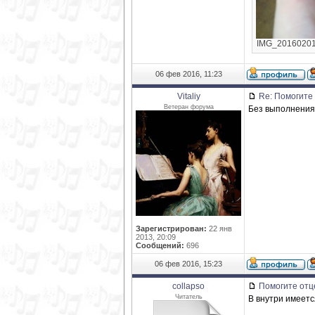
IMG_20160201_
06 фев 2016, 11:23
Vitaliy
Re: Помогите 
Ветеран форума
Без выполнения
Зарегистрирован:
22 янв
2013, 20:09
Сообщений:
696
06 фев 2016, 15:23
collapso
Помогите отц
Читатель
В внутри имеетс