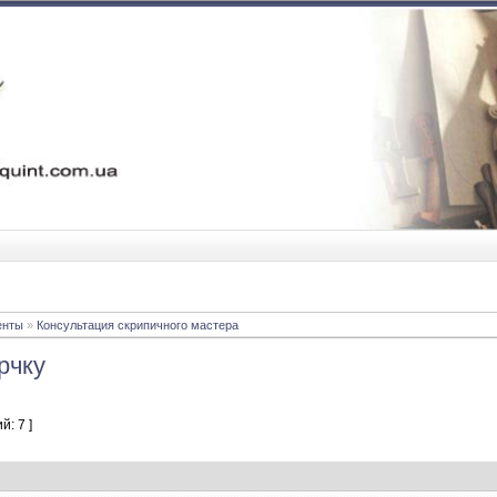
енты
»
Консультация скрипичного мастера
рчку
й: 7 ]