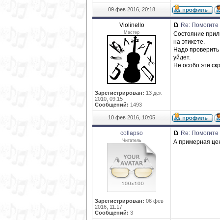
09 фев 2016, 20:18
Violinello
Re: Помогите 
Мастер
Состояние прили
на этикете.
Надо проверить 
уйдет.
Не особо эти ск
Зарегистрирован:
13 дек
2010, 09:15
Сообщений:
1493
10 фев 2016, 10:05
collapso
Re: Помогите 
Читатель
А примерная цен
Зарегистрирован:
06 фев
2016, 11:17
Сообщений:
3