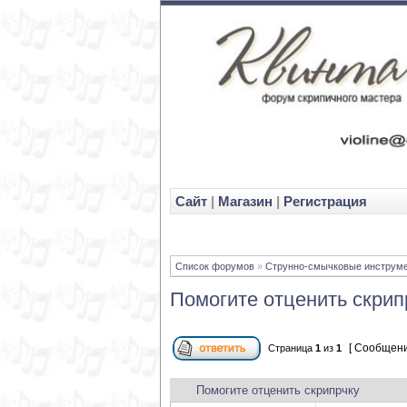
Cайт
|
Магазин
|
Регистрация
Список форумов
»
Струнно-смычковые инструм
Помогите отценить скрип
[ Сообщени
Страница
1
из
1
Помогите отценить скрипрчку