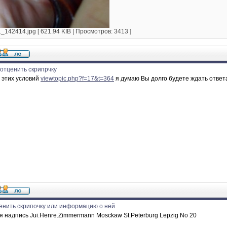
142414.jpg [ 621.94 KIB | Просмотров: 3413 ]
отценить скрипрчку
 этих условий
viewtopic.php?f=17&t=364
я думаю Вы долго будете ждать ответ
енить скрипочку или информацию о ней
я надпись Jui.Henre.Zimmermann Mosckaw St.Peterburg Lepzig No 20