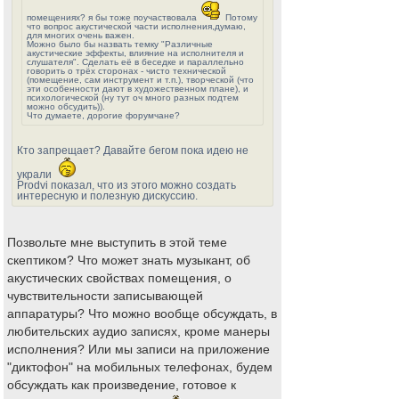
помещениях? я бы тоже поучаствовала
Потому
что вопрос акустической части исполнения,думаю,
для многих очень важен.
Можно было бы назвать темку "Различные
акустические эффекты, влияние на исполнителя и
слушателя". Сделать её в беседке и параллельно
говорить о трёх сторонах - чисто технической
(помещение, сам инструмент и т.п.), творческой (что
эти особенности дают в художественном плане), и
психологической (ну тут оч много разных подтем
можно обсудить)).
Что думаете, дорогие форумчане?
Кто запрещает? Давайте бегом пока идею не
украли
Prodvi показал, что из этого можно создать
интересную и полезную дискуссию.
Позвольте мне выступить в этой теме
скептиком? Что может знать музыкант, об
акустических свойствах помещения, о
чувствительности записывающей
аппаратуры? Что можно вообще обсуждать, в
любительских аудио записях, кроме манеры
исполнения? Или мы записи на приложение
"диктофон" на мобильных телефонах, будем
обсуждать как произведение, готовое к