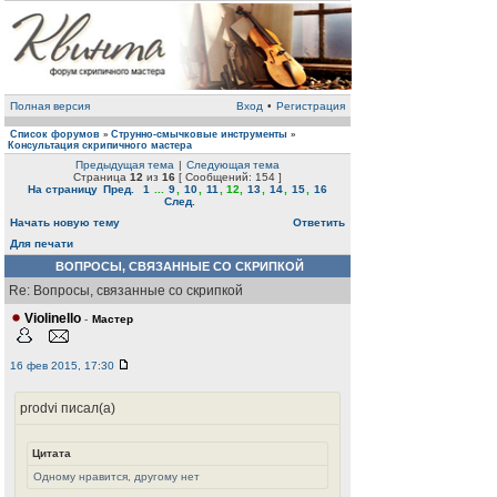
Полная версия
Вход
•
Регистрация
Список форумов
Струнно-смычковые инструменты
»
»
Консультация скрипичного мастера
Предыдущая тема
|
Следующая тема
Страница
12
из
16
[ Сообщений: 154 ]
На страницу
Пред.
1
...
9
,
10
,
11
,
12
,
13
,
14
,
15
,
16
След.
Начать новую тему
Ответить
Для печати
ВОПРОСЫ, СВЯЗАННЫЕ СО СКРИПКОЙ
Re: Вопросы, связанные со скрипкой
Violinello
-
Мастер
16 фев 2015, 17:30
prodvi писал(а)
Цитата
Одному нравится, другому нет