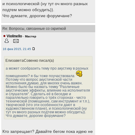
и психологической (ну тут оч много разных
подтем можно обсудить)).
Что думаете, дорогие форумчане?
Re: Вопросы, связанные со скрипкой
Violinello
-
Мастер
16 фев 2015, 21:45
ЕлизаветаСовенко писал(а)
а может сообразить тему про акустику в разных
помещениях? я бы тоже поучаствовала
Потому что вопрос акустической части
исполнения,думаю, для многих очень важен.
Можно было бы назвать темку "Различные
акустические эффекты, влияние на исполнителя
и слушателя". Сделать её в беседке и
параллельно говорить о трёх сторонах - чисто
технической (помещение, сам инструмент и т.п.),
творческой (что эти особенности дают в
художественном плане), и психологической (ну
тут оч много разных подтем можно обсудить)).
Что думаете, дорогие форумчане?
Кто запрещает? Давайте бегом пока идею не