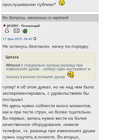
прослушиванию публики?
Re: Вопросы, связанные со скрипкой
prodvi
-
Познающий
17 фев 2015, 09:40
Не останусь безгласен, начну по-порядку.
Цитата
Whisoul
я специально запишу разницу при
изменениях душки... соберу один инструмент и
запишу в разних позициях душку.
супер! я об этом думал, но не над чем было
эксперементировать, с удовольствием бы
послушал.
Но здесь нужно соблюсти много моментов,
как и при тесте струн, но более тщательно.
Во-первых, запись нужно вести на более
качественное оборудование, нежели
телефон, т.к. разница при изменениях душки
нужно ощутить в полноте. Во-вторых,