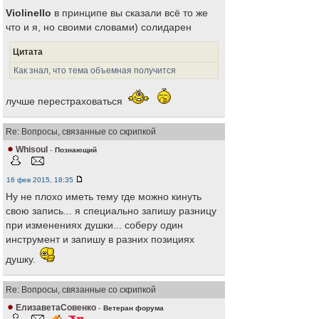
Violinello
в принципе вы сказали всё то же
что и я, но своими словами) солидарен
Цитата
Как знал, что тема объемная получится
лучше перестраховаться
Re: Вопросы, связанные со скрипкой
Whisoul
-
Познающий
16 фев 2015, 18:35
Ну не плохо иметь тему где можно кинуть
свою запись... я специально запишу разницу
при изменениях душки... соберу один
инструмент и запишу в разних позициях
душку.
Re: Вопросы, связанные со скрипкой
ЕлизаветаСовенко
-
Ветеран форума