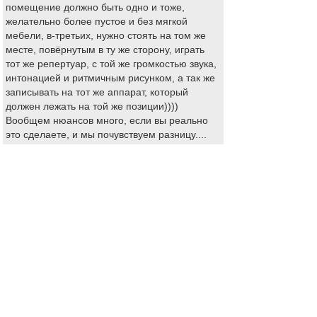
помещение должно быть одно и тоже,
желательно более пустое и без мягкой
мебели, в-третьих, нужно стоять на том же
месте, повёрнутым в ту же сторону, играть
тот же репертуар, с той же громкостью звука,
интонацией и ритмичным рисунком, а так же
записывать на тот же аппарат, который
должен лежать на той же позиции))))
Вообщем нюансов много, если вы реально
это сделаете, и мы почувствуем разницу....
это фурор!!
Цитата
Violinello
можно создать интересную и полезную
дискуссию.
А почему вы в стороне? неужели нет
интересных идей? я думаю вам будет, чем
поделиться не только в теории, но и на
практике
Цитата