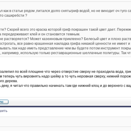
л как в статье рядом ,питался долго снятьгриф водой, но не виходит оч туго са
сто сашкребсти ?
те? Скорей всего это краска которой гриф покрашен такой цвет дает. Переж
а передерживают клей и он становится темным.
не растворяется? Может казеиновым приклеено? Белесый цвет и плохо раств
строгать, все равно крашенная накладка грифа никакой ценности не имеет и 
ывать лак надо иметь представление чем вы будете потом инструмент покрыв
Я, например, использую только реставрационные шеллачные политуры. Так что 
 залепил по всей площине что через отверстие сверху не праходила вода, гр
м теперь чуть вировнять надо шейку а то чуть неровная сверху, нижний порож
ого дерева.
 деку, я читал что правильно начинать там где нижний клоц и до верхнего с ва
шить