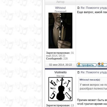
Автор
Whisoul
Re: Помогите улуд
Познающий
Еще вапрос, какой ла
Зарегистрирован:
31
май 2014, 09:33
Сообщений:
228
02 июн 2014, 20:22
Violinello
Re: Помогите улуд
Мастер
Whisoul писал(а):
У меня вопрос не по
разобрал полностью
Причин может быть мн
чтоб тратил время н
Зарегистрирован:
13