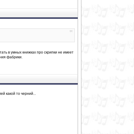
ать в умных книжках про скрипки не имеет
ания фабрики.
ей какой то черний...