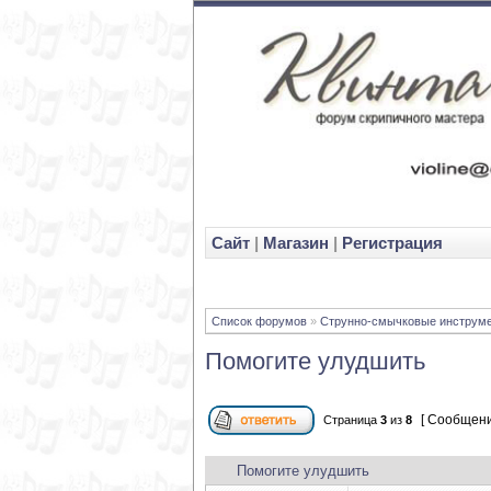
Cайт
|
Магазин
|
Регистрация
Список форумов
»
Струнно-смычковые инструм
Помогите улудшить
[ Сообщени
Страница
3
из
8
Помогите улудшить