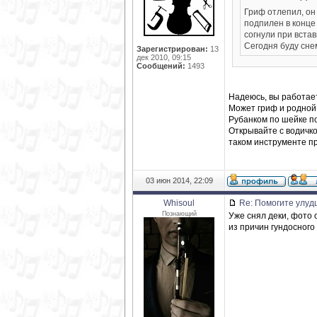
Гриф отлепил, он
подпилен в конце
согнули при встав
Сегодня буду снем
Зарегистрирован:
13
дек 2010, 09:15
Сообщений:
1493
Надеюсь, вы работает
Может гриф и родной,
Рубанком по шейке по
Открывайте с водичко
таком инструменте пр
03 июн 2014, 22:09
Whisoul
Re: Помогите улуд
Познающий
Уже снял деки, фото о
из причин гундосного 