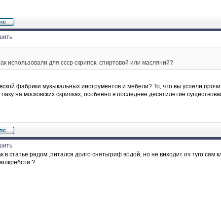
шить
лак использовали для ссср скрипок, спиртовой или масляний?
вской фабрики музыкальных инструментов и мебели? То, что вы успели прочит
 лаку на московских скрипках, особенно в последнее десятилетие существов
шить
к в статье рядом ,питался долго снятьгриф водой, но не виходит оч туго сам кл
сашкребсти ?