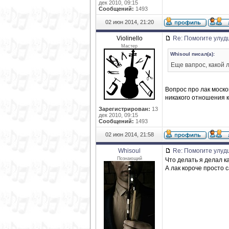
дек 2010, 09:15
Сообщений:
1493
02 июн 2014, 21:20
Violinello
Re: Помогите улуд
Мастер
Whisoul писал(а):
Еще вапрос, какой 
Вопрос про лак моско
никакого отношения к
Зарегистрирован:
13
дек 2010, 09:15
Сообщений:
1493
02 июн 2014, 21:58
Whisoul
Re: Помогите улуд
Познающий
Что делать я делал ка
А лак короче просто 