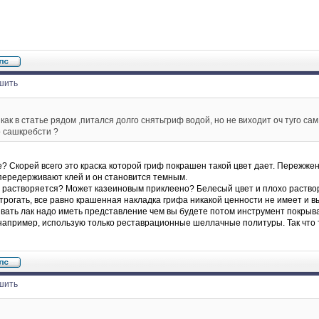
шить
как в статье рядом ,питался долго снятьгриф водой, но не виходит оч туго сам 
о сашкребсти ?
? Скорей всего это краска которой гриф покрашен такой цвет дает. Пережже
 передерживают клей и он становится темным.
е растворяется? Может казеиновым приклеено? Белесый цвет и плохо раство
рогать, все равно крашенная накладка грифа никакой ценности не имеет и в
ать лак надо иметь представление чем вы будете потом инструмент покрыват
 например, использую только реставрационные шеллачные политуры. Так что т
шить