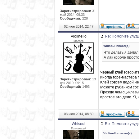
Зарегистрирован:
31
май 2014, 09:33
Сообщений:
228
02 июн 2014, 22:47
Violinello
Re: Помогите улуд
Мастер
Whisoul писал(а):
Что делать я делал 
А лак короче прост
Черный клей говорите
иногда горе-мастера
Зарегистрирован:
13
Клей совсем водой н
дек 2010, 09:15
Сообщений:
1493
Можете рубанком сост
Прежде чем сциклевыв
простое это дело. Я,
03 июн 2014, 08:50
Whisoul
Re: Помогите улуд
Познающий
Violinello писал(а):