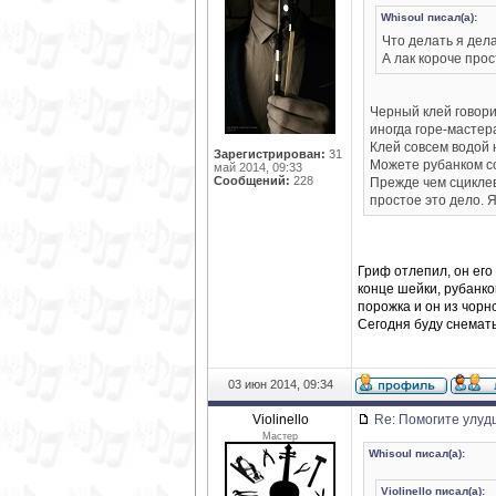
Whisoul писал(а):
Что делать я дела
А лак короче про
Черный клей говори
иногда горе-мастер
Клей совсем водой 
Зарегистрирован:
31
Можете рубанком со
май 2014, 09:33
Сообщений:
228
Прежде чем сциклев
простое это дело. 
Гриф отлепил, он его
конце шейки, рубанко
порожка и он из чорн
Сегодня буду снемать
03 июн 2014, 09:34
Violinello
Re: Помогите улуд
Мастер
Whisoul писал(а):
Violinello писал(а):