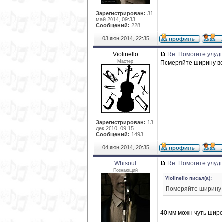
Зарегистрирован:
31
май 2014, 09:33
Сообщений:
228
03 июн 2014, 22:35
Violinello
Re: Помогите улуд
Мастер
Померяйте ширину вер
Зарегистрирован:
13
дек 2010, 09:15
Сообщений:
1493
04 июн 2014, 20:35
Whisoul
Re: Помогите улуд
Познающий
Violinello писал(а):
Померяйте ширину в
40 мм можн чуть шире