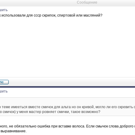
Сообщение
шить
к использовали для ссср скрипок, спиртовой или масляний?
шить
 теме имееться вместе смичок для альта но он кривой, могло ли его скревить 
 смичок) у меня мастер ровняет смички, такое возможно?
ого, не обязательно ошибка при вставке волоса. Если смычок слова доброго н
а выравнивание.