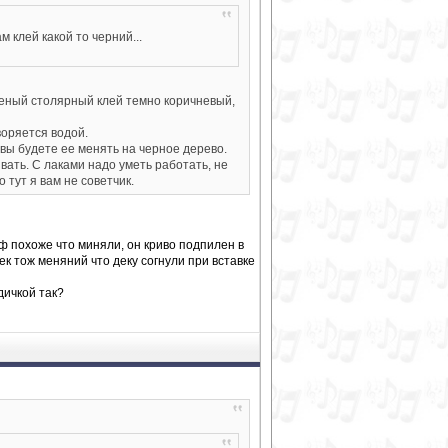
м клей какой то черний...
женый столярный клей темно коричневый,
оряется водой.
вы будете ее менять на черное дерево.
ать. С лаками надо уметь работать, не
тут я вам не советчик.
иф похоже что миняли, он криво подпилен в
ек тож меняний что деку согнули при вставке
дичкой так?