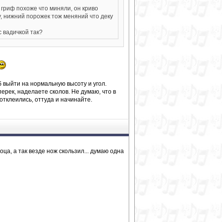
 гриф похоже что миняли, он криво
у, нижний порожек тож меняний что деку
с вадичкой так?
 выйти на нормальную высоту и угол.
перек, наделаете сколов. Не думаю, что в
отклеились, оттуда и начинайте.
оца, а так везде нож скользил... думаю одна