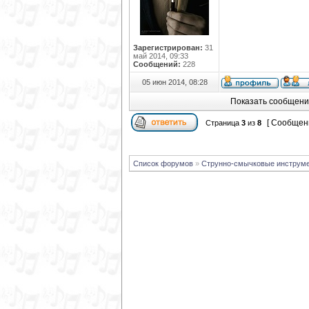
Зарегистрирован:
31
май 2014, 09:33
Сообщений:
228
05 июн 2014, 08:28
Показать сообщени
[ Сообщени
Страница
3
из
8
Список форумов
»
Струнно-смычковые инструм