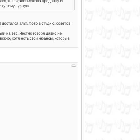
юся, але я обовьязково продовжу із
ту тему... дякую
достался альт. Фото в студию, советов
и на вес. Честно говоря давно не
ложно, хотя есть свои нюансы, которые