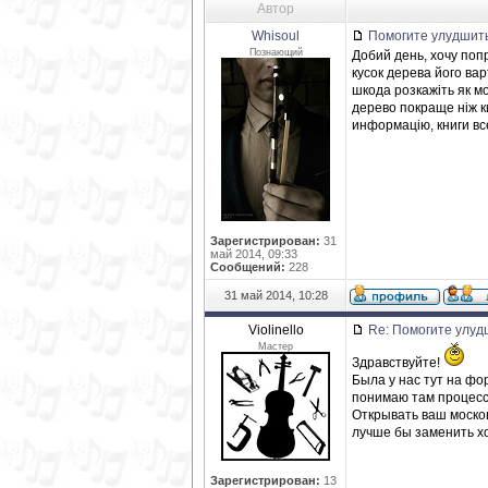
Автор
Whisoul
Помогите улудшит
Познающий
Добий день, хочу поп
кусок дерева його ва
шкода розкажіть як м
дерево покраще ніж к
информацію, книги вс
Зарегистрирован:
31
май 2014, 09:33
Сообщений:
228
31 май 2014, 10:28
Violinello
Re: Помогите улуд
Мастер
Здравствуйте!
Была у нас тут на ф
понимаю там процесс
Открывать ваш москов
лучше бы заменить хо
Зарегистрирован:
13