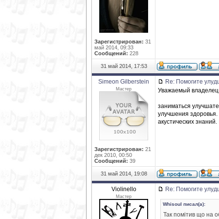
Зарегистрирован:
31
май 2014, 09:33
Сообщений:
228
31 май 2014, 17:53
Simeon Gilberstein
Re: Помогите улуд
Мастер
Уважаемый владелец 
заниматься улучшате
улучшения здоровья.
акустических знаний.
Зарегистрирован:
21
дек 2010, 00:50
Сообщений:
39
31 май 2014, 19:08
Violinello
Re: Помогите улуд
Мастер
Whisoul писал(а):
Так помітив що на о