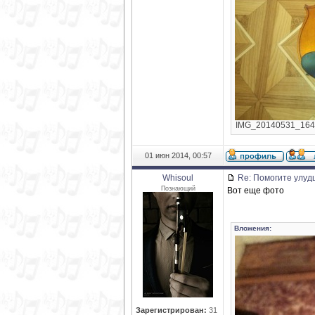
IMG_20140531_16432
01 июн 2014, 00:57
Whisoul
Re: Помогите улуд
Познающий
Вот еще фото
Вложения:
Зарегистрирован:
31