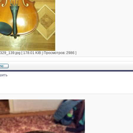
9_139.jpg [ 178.01 KIB | Просмотров: 2986 ]
шить