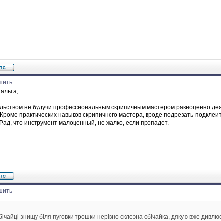
шить
альта,
льством не будучи профессиональным скрипичным мастером равноценно деят
 Кроме практических навыков скрипичного мастера, вроде подрезать-подклеи
 Рад, что инструмент малоценный, не жалко, если пропадет.
шить
бічайці знищу біля пуговки трошки нерівно склеэна обічайка, дякую вже дивлю