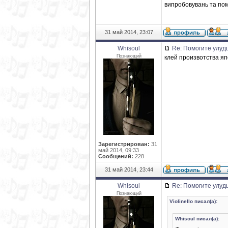
випробовувань та поми
31 май 2014, 23:07
Whisoul
Re: Помогите улуд
Познающий
клей произвотства я
Зарегистрирован:
31
май 2014, 09:33
Сообщений:
228
31 май 2014, 23:44
Whisoul
Re: Помогите улуд
Познающий
Violinello писал(а):
Whisoul писал(а):