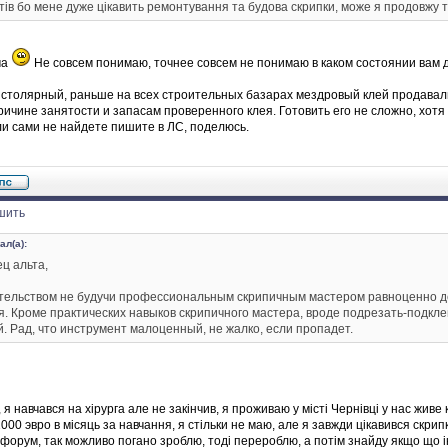
ів бо мене дуже цікавить ремонтування та будова скрипки, може я продовжу ту
ма
Не совсем понимаю, точнее совсем не понимаю в каком состоянии вам до
столярный, раньше на всех строительных базарах мездровый клей продавали
ичине занятости и запасам проверенного клея. Готовить его не сложно, хотя
и сами не найдете пишите в ЛС, поделюсь.
шить
ал(а):
ц альта,
тельством не будучи профессиональным скрипичным мастером равноценно де
. Кроме практических навыков скрипичного мастера, вроде подрезать-подкл
й. Рад, что инструмент малоценный, не жалко, если пропадет.
 я навчався на хірурга але не закінчив, я проживаю у місті Чернівці у нас жи
1000 эвро в місяць за навчання, я стільки не маю, але я завжди цікавився скр
форум, так можливо погано зроблю, тоді перероблю, а потім знайду якщо що і