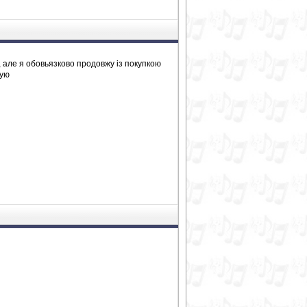
, але я обовьязково продовжу із покупкою
кую