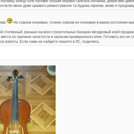
 обічайці знищу біля пуговки трошки нерівно склеэна обічайка, дякую вже дивл
нтів бо мене дуже цікавить ремонтування та будова скрипки, може я продовжу 
тема
Не совсем понимаю, точнее совсем не понимаю в каком состоянии вам 
 столярный, раньше на всех строительных базарах мездровый клей продавал
еста по причине занятости и запасам проверенного клея. Готовить его не с
се работы. Если сами не найдете пишите в ЛС, поделюсь.