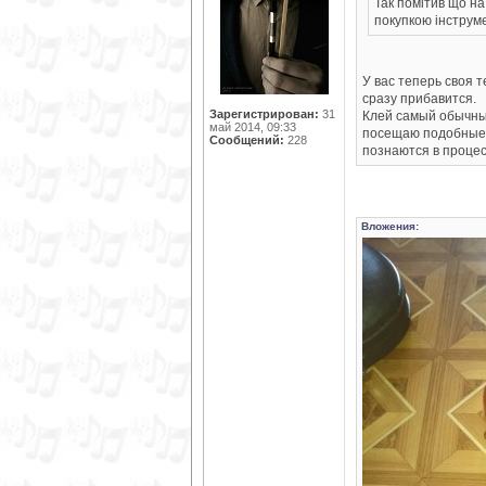
Так помітив що на
покупкою інструме
У вас теперь своя 
сразу прибавится.
Зарегистрирован:
31
Клей самый обычный
май 2014, 09:33
посещаю подобные м
Сообщений:
228
познаются в процес
Вложения: