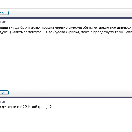
шить
чайці знищу біля пуговки трошки нерівно склеэна обічайка, дякую вже дивлюся
дуже цікавить ремонтування та будова скрипки, може я продовжу ту тему... дя
шить
 де взяти клей? І який краще ?