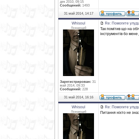
дек 2010, 09:15
Сообщений:
1493
31 май 2014, 14:17
Whisoul
Re: Помогите улуд
Познающий
Так помітив що на обі
інструментів бо мене 
Зарегистрирован:
31
май 2014, 09:33
Сообщений:
228
31 май 2014, 16:16
Whisoul
Re: Помогите улуд
Познающий
Питання ніхто не знаэ