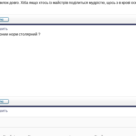
лок довго. Хіба якщо хтось із майстрів поділиться мудрістю, щось э в крові ос
шить
понии норм столярний ?
шить