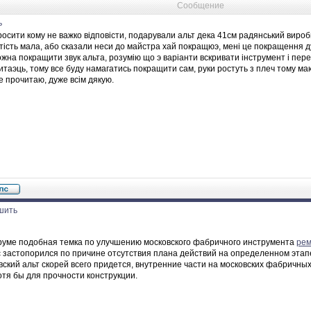
Сообщение
ь
росити кому не важко відповісти, подарували альт дека 41см радянський вироб
ртість мала, або сказали неси до майстра хай покращюэ, мені це покращення 
ожна покращити звук альта, розумію що э варіанти вскривати інструмент і пе
итаэць, тому все буду намагатись покращити сам, руки ростуть з плеч тому ма
е прочитаю, дуже всім дякую.
шить
оруме подобная темка по улучшению московского фабричного инструмента
рем
 застопорился по причине отсутствия плана действий на определенном этап
ский альт скорей всего придется, внутренние части на московских фабричны
тя бы для прочности конструкции.