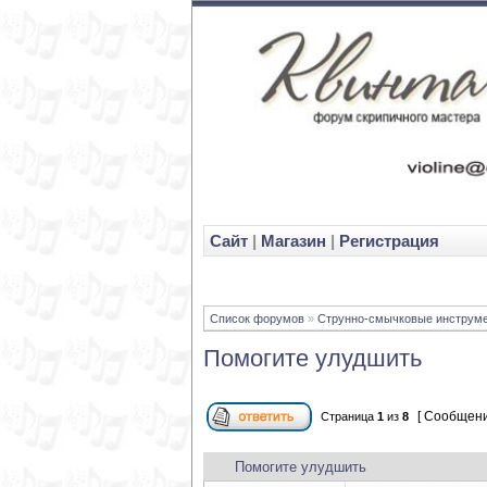
Cайт
|
Магазин
|
Регистрация
Список форумов
»
Струнно-смычковые инструм
Помогите улудшить
[ Сообщени
Страница
1
из
8
Помогите улудшить