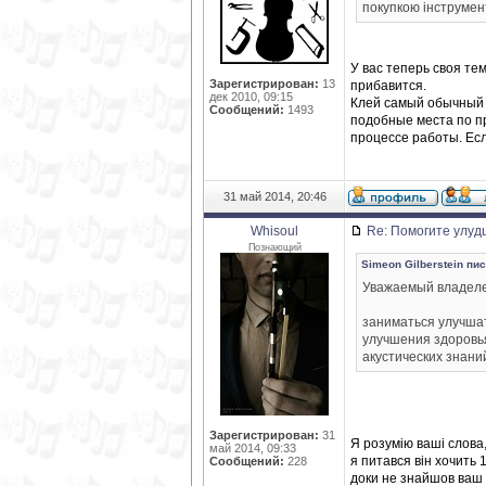
покупкою інструмент
У вас теперь своя те
Зарегистрирован:
13
прибавится.
дек 2010, 09:15
Клей самый обычный 
Сообщений:
1493
подобные места по пр
процессе работы. Есл
31 май 2014, 20:46
Whisoul
Re: Помогите улуд
Познающий
Simeon Gilberstein пис
Уважаемый владеле
заниматься улучша
улучшения здоровья
акустических знани
Зарегистрирован:
31
Я розумію ваші слова,
май 2014, 09:33
я питався він хочить 
Сообщений:
228
доки не знайшов ваш 