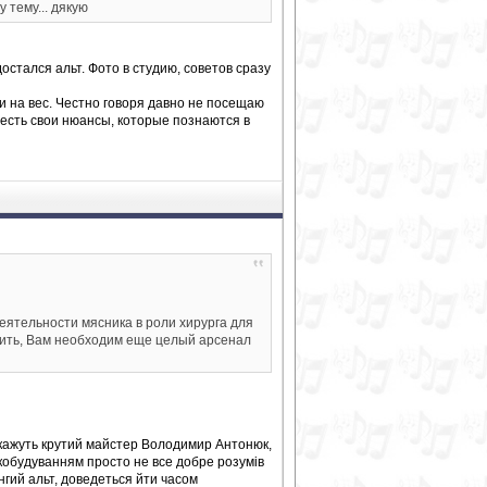
 тему... дякую
стался альт. Фото в студию, советов сразу
 на вес. Честно говоря давно не посещаю
 есть свои нюансы, которые познаются в
ятельности мясника в роли хирурга для
еить, Вам необходим еще целый арсенал
ве кажуть крутий майстер Володимир Антонюк,
ипкобудуванням просто не все добре розумів
нгий альт, доведеться йти часом