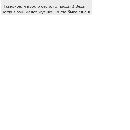
Наверное, я просто отстал от моды :) Ведь
когда я занимался музыкой, а это было еще в
90-х, то голубой или красный Томастик
считались "крутыми" струнами, да и выбор,
как мне кажется, был по-меньше. Но я могу и
ошибаться.
Но для того, что бы начать вкладывать
средства в инструмент, считаю, что для
начала нужно вернуть форму... чем каждый
вечер и занимаюсь. Надеюсь, что у меня
получится. А уж если получится, то
отреставрирую свою подругу и вдохну в нее
новую жизнь :)
Всем большое спасибо!
Re: Консультация по фото скрипки
cemabue
-
Познающий
01 мар 2012, 13:28