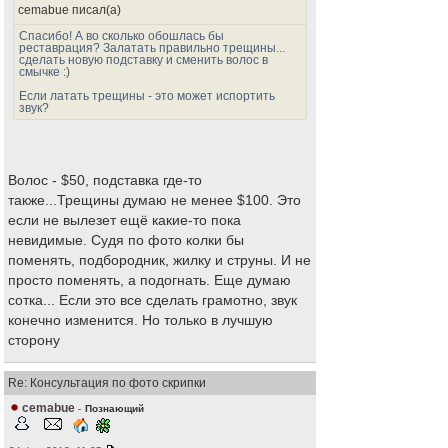
cemabue писал(а)
Спасибо! А во сколько обошлась бы
реставрация? Залатать правильно трещины...
сделать новую подставку и сменить волос в
смычке :)
Если латать трещины - это может испортить
звук?
Волос - $50, подставка где-то
также...Трещины думаю не менее $100. Это
если не вылезет ещё какие-то пока
невидимые. Судя по фото колки бы
поменять, подбородник, жилку и струны. И не
просто поменять, а подогнать. Еще думаю
сотка... Если это все сделать грамотно, звук
конечно изменится. Но только в лучшую
сторону
Re: Консультация по фото скрипки
cemabue
-
Познающий