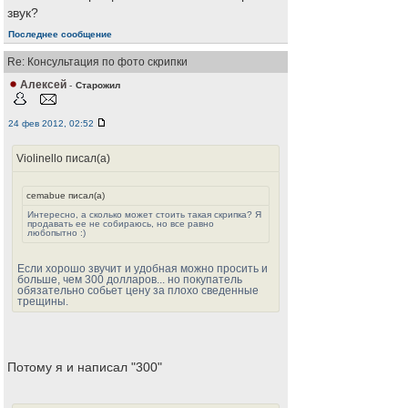
звук?
Последнее сообщение
Re: Консультация по фото скрипки
Алексей
-
Старожил
24 фев 2012, 02:52
Violinello писал(а)
cemabue писал(а)
Интересно, а сколько может стоить такая скрипка? Я
продавать ее не собираюсь, но все равно
любопытно :)
Если хорошо звучит и удобная можно просить и
больше, чем 300 долларов... но покупатель
обязательно собьет цену за плохо сведенные
трещины.
Потому я и написал "300"