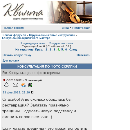
Полная версия
Вход
•
Регистрация
Список форумов
Струнно-смычковые инструменты
»
»
Консультация скрипичного мастера
Предыдущая тема
|
Следующая тема
Страница
4
из
6
[ Сообщений: 51 ]
На страницу
Пред.
1
,
2
,
3
,
4
,
5
,
6
След.
Начать новую тему
Ответить
Для печати
КОНСУЛЬТАЦИЯ ПО ФОТО СКРИПКИ
Re: Консультация по фото скрипки
cemabue
-
Познающий
23 фев 2012, 21:26
Спасибо! А во сколько обошлась бы
реставрация? Залатать правильно
трещины... сделать новую подставку и
сменить волос в смычке :)
Если латать трещины - это может испортить