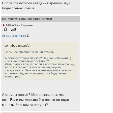
После грамотного сведения трещин звук
будет только лучше.
Re: Консультация по фото скрипки
Алексей
-
Старожил
24 фев 2012, 14:10
cemabue писал(а)
Большое спасибо за ваши отзывы!
А почему струны менять? Они же новенькие :)
или я не правильно поставил?
Решил для себя, что если я восстановлю форму,
то обязательно займусь реставрацией
инструмента. Звук мне очень нравится, и если
его можно будет улучшить, то я буду этому
только рад.
А струны новые? Мне показалось что
нет...Если им меньше 2-х лет то не надо
менять. Что там за струны?