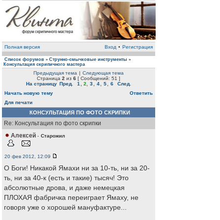
Полная версия
Вход
•
Регистрация
Список форумов
Струнно-смычковые инструменты
»
»
Консультация скрипичного мастера
Предыдущая тема
|
Следующая тема
Страница
2
из
6
[ Сообщений: 51 ]
На страницу
Пред.
1
,
2
,
3
,
4
,
5
,
6
След.
Начать новую тему
Ответить
Для печати
КОНСУЛЬТАЦИЯ ПО ФОТО СКРИПКИ
Re: Консультация по фото скрипки
Алексей
-
Старожил
20 фев 2012, 12:09
О Боги! Никакой Ямахи ни за 10-ть, ни за 20-
ть, ни за 40-к (есть и такие) тысяч! Это
абсолютные дрова, и даже немецкая
ПЛОХАЯ фабричка переиграет Ямаху, не
говоря уже о хорошей мануфактуре...