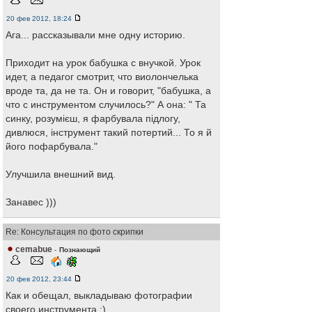
20 фев 2012, 18:24
Ага... рассказывали мне одну историю.
Приходит на урок бабушка с внучкой. Урок
идет, а педагог смотрит, что виолончелька
вроде та, да не та. Он и говорит, "бабушка, а
что с инструментом случилось?" А она: " Та
синку, розумієш, я фарбувала підлогу,
дивлюся, інструмент такий потертий... То я й
його пофарбувала."
Улучшила внешний вид.
Занавес )))
Re: Консультация по фото скрипки
cemabue
-
Познающий
20 фев 2012, 23:44
Как и обещал, выкладываю фотографии
своего инструмента :)